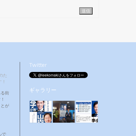
送信
Twitter
のた
す！
ギャラリー
ある街
ます！
ことが
ルで