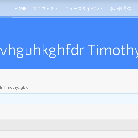
HOME
マニフェスト
ニュース＆イベント
李小牧通信
fvhguhkghfdr Timoth
dr TimothycigBK