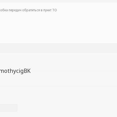
обка передач обратиться в пункт ТО
mothycigBK