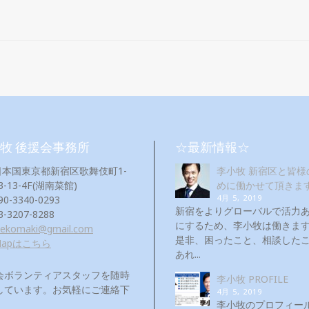
牧 後援会事務所
☆最新情報☆
日本国東京都新宿区歌舞伎町1-
李小牧 新宿区と皆様
3-13-4F(湖南菜館)
めに働かせて頂きま
4月 5, 2019
90-3340-0293
新宿をよりグローバルで活力
3-3207-8288
にするため、李小牧は働き
eekomaki@gmail.com
是非、困ったこと、相談した
Mapはこちら
あれ...
会ボランティアスタッフを随時
李小牧 PROFILE
しています。お気軽にご連絡下
4月 5, 2019
！
李小牧のプロフィー