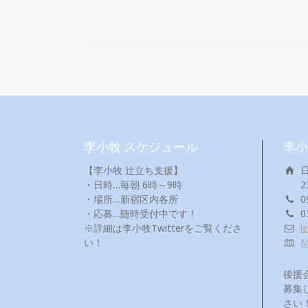
李小牧 スケジュール
李小
【李小牧 辻立ち支援】
・日時…毎朝 6時～9時
2
・場所…新宿区内各所
0
・応募…随時受付中です！
0
※詳細は李小牧Twitterをご覧くださ
l
い！
後援
募集
さい