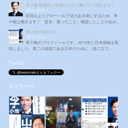
李小牧 新宿区と皆様のために働かせて頂きます！
4月 5, 2019
新宿をよりグローバルで活力ある街にするため、李
小牧は働きます！ 是非、困ったこと、相談したことがあれ...
李小牧 PROFILE
4月 5, 2019
李小牧のプロフィールです。2015年に日本国籍を取
得しました。第二の祖国である日本のために、役に立て...
Twitter
ギャラリー