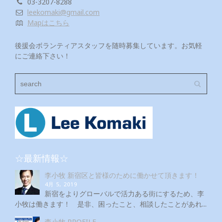
03-3207-8288
leekomaki@gmail.com
Mapはこちら
後援会ボランティアスタッフを随時募集しています。お気軽
にご連絡下さい！
☆最新情報☆
李小牧 新宿区と皆様のために働かせて頂きます！
4月 5, 2019
新宿をよりグローバルで活力ある街にするため、李
小牧は働きます！ 是非、困ったこと、相談したことがあれ...
李小牧 PROFILE