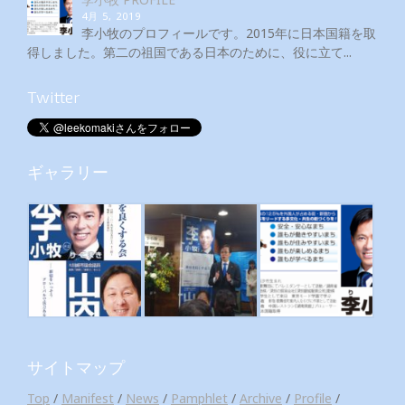
4月 5, 2019
李小牧のプロフィールです。2015年に日本国籍を取
得しました。第二の祖国である日本のために、役に立て...
Twitter
ギャラリー
サイトマップ
Top
/
Manifest
/
News
/
Pamphlet
/
Archive
/
Profile
/