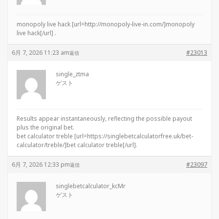
monopoly live hack [url=http://monopoly-live-in.com/]monopoly
live hack[/url] .
6月 7, 2026 11:23 am
#23013
返信
single_ztma
ゲスト
Results appear instantaneously, reflecting the possible payout
plus the original bet.
bet calculator treble [url=https://singlebetcalculatorfree.uk/bet-
calculator/treble/]bet calculator treble[/url].
6月 7, 2026 12:33 pm
#23097
返信
singlebetcalculator_kcMr
ゲスト