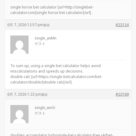
single horse bet calculator [url=http://singlebet-
calculator.com]single horse bet calculator[/url] .
6月 7, 2026 12:57 pm
#23134
返信
single_anMn
ゲスト
To sum up, using a single bet calculator helps avoid
miscalculations and speeds up decisions.
double calc [url=https://single-betcalculator.com/bet-
calculator/double/]double calc[/url].
6月 7, 2026 1:23 pm
#23169
返信
single_woSr
ゲスト
doubles accumulator [url=single-bet-calculator-free.uk/bet-