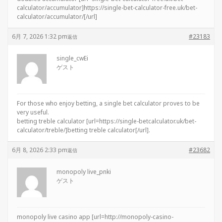
calculator/accumulator]https://single-bet-calculator-free.uk/bet-
calculator/accumulator/[/url]
6月 7, 2026 1:32 pm
#23183
返信
single_cwEi
ゲスト
For those who enjoy betting, a single bet calculator proves to be
very useful.
betting treble calculator [url=https://single-betcalculator.uk/bet-
calculator/treble/]betting treble calculator[/url].
6月 8, 2026 2:33 pm
#23682
返信
monopoly live_pnki
ゲスト
monopoly live casino app [url=http://monopoly-casino-