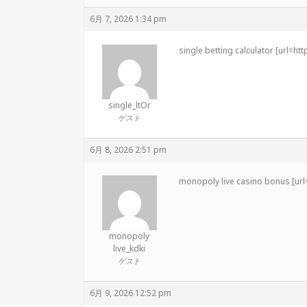
6月 7, 2026 1:34 pm
single betting calculator [url=htt
single_ltOr
ゲスト
6月 8, 2026 2:51 pm
monopoly live casino bonus [url
monopoly
live_kdki
ゲスト
6月 9, 2026 12:52 pm