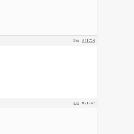
#21724
返信
#21747
返信