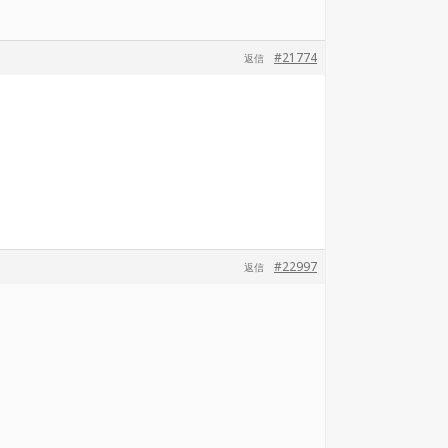
#21774
返信
#22997
返信