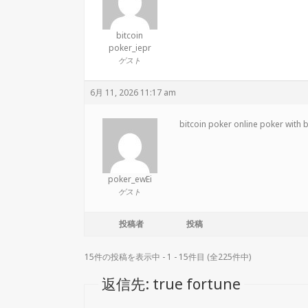
bitcoin
poker_iepr
ゲスト
6月 11, 2026 11:17 am
bitcoin poker online poker with bi
poker_ewEi
ゲスト
投稿者
投稿
15件の投稿を表示中 - 1 - 15件目 (全225件中)
返信先: true fortune