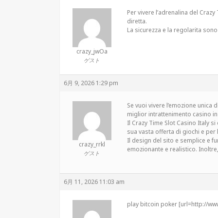
Per vivere l’adrenalina del Crazy 
diretta.
La sicurezza e la regolarita so
crazy_jwOa
ゲスト
6月 9, 2026 1:29 pm
Se vuoi vivere l’emozione unica d
miglior intrattenimento casino in 
Il Crazy Time Slot Casino Italy 
sua vasta offerta di giochi e per l
Il design del sito e semplice e fu
crazy_rrkl
emozionante e realistico. Inoltre
ゲスト
6月 11, 2026 11:03 am
play bitcoin poker [url=http://ww