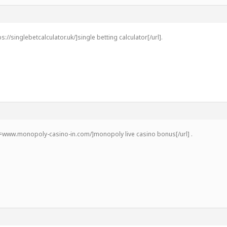
ps://singlebetcalculator.uk/]single betting calculator[/url].
=www.monopoly-casino-in.com/]monopoly live casino bonus[/url] .