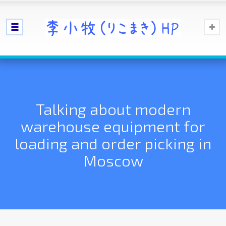
Talking about modern
warehouse equipment for
loading and order picking in
Moscow