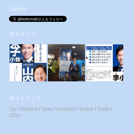
Twitter
ギャラリー
サイトマップ
Top
/
Manifest
/
News
/
Pamphlet
/
Archive
/
Profile
/
Office