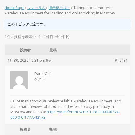
Home Page
›
フォーラム
›
掲示板テスト
›
Talking about modern
warehouse equipment for loading and order picking in Moscow
このトピックは空です。
1件の投稿を表示中 - 1 - 1件目 (全1件中)
投稿者
投稿
4月 30, 2026 12:31 pm
#12431
返信
DarielGof
ゲスト
Hello! In this topic we review reliable warehouse equipment. And
also share reviews of models and where to buy profitably in
Moscow and Russia:
https://yren.forum24.ru/?1-18-0-00000244-
000-0-0-1777542173
投稿者
投稿