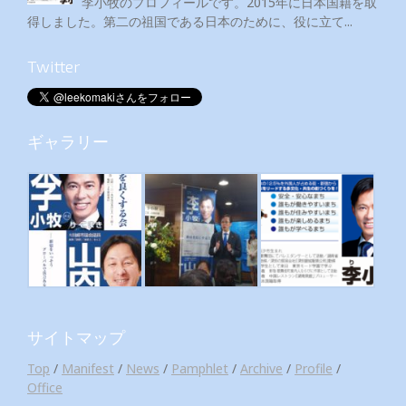
李小牧のプロフィールです。2015年に日本国籍を取
得しました。第二の祖国である日本のために、役に立て...
Twitter
ギャラリー
サイトマップ
Top
/
Manifest
/
News
/
Pamphlet
/
Archive
/
Profile
/
Office