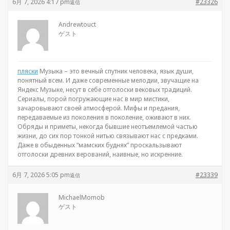
6月 7, 2026 4:17 pm
#23326
返信
Andrewtouct
ゲスト
пляски
Музыка – это вечный спутник человека, язык души,
понятный всем. И даже современные мелодии, звучащие на
Яндекс Музыке, несут в себе отголоски вековых традиций.
Сериалы, порой погружающие нас в мир мистики,
зачаровывают своей атмосферой. Мифы и предания,
передаваемые из поколения в поколение, оживают в них.
Обряды и приметы, некогда бывшие неотъемлемой частью
жизни, до сих пор тонкой нитью связывают нас с предками.
Даже в обыденных “мамских буднях” проскальзывают
отголоски древних верований, наивные, но искренние.
6月 7, 2026 5:05 pm
#23339
返信
MichaelMomob
ゲスト