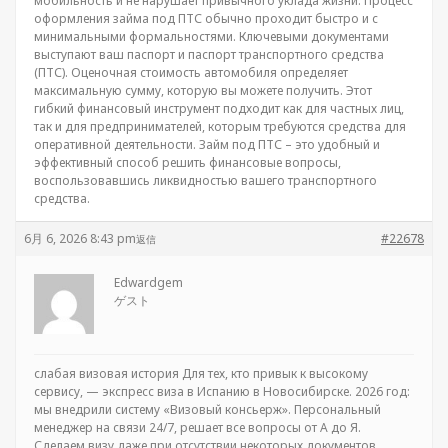
мобильность и не нарушает привычного уклада жизни. Процесс
оформления займа под ПТС обычно проходит быстро и с
минимальными формальностями. Ключевыми документами
выступают ваш паспорт и паспорт транспортного средства
(ПТС). Оценочная стоимость автомобиля определяет
максимальную сумму, которую вы можете получить. Этот
гибкий финансовый инструмент подходит как для частных лиц,
так и для предпринимателей, которым требуются средства для
оперативной деятельности. Займ под ПТС – это удобный и
эффективный способ решить финансовые вопросы,
воспользовавшись ликвидностью вашего транспортного
средства.
6月 6, 2026 8:43 pm
#22678
返信
Edwardgem
ゲスト
слабая визовая история Для тех, кто привык к высокому
сервису, — экспресс виза в Испанию в Новосибирске. 2026 год:
мы внедрили систему «Визовый консьерж». Персональный
менеджер на связи 24/7, решает все вопросы от А до Я.
Сделаем визу даже при отсутствии некоторых документов