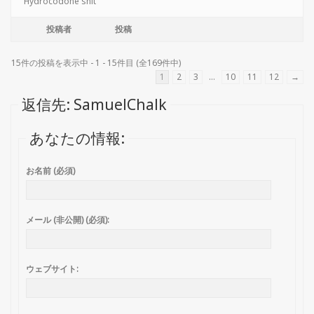
Hydrocodone shit
投稿者
投稿
15件の投稿を表示中 - 1 - 15件目 (全169件中)
1
2
3
…
10
11
12
→
返信先: SamuelChalk
あなたの情報:
お名前 (必須)
メール (非公開) (必須):
ウェブサイト: