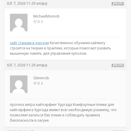
6月 7, 2026 11:29 am
#23028
返信
MichaelMomob
ゲスト
кайт станции в хургаде
Качественное обучение кайтингу
строится на теории и практике, которые помогают развить
мышечную память для управления куполом.
6月 7, 2026 11:29 am
#23029
返信
Glennrob
ゲスト
прогноз ветра кайтсерфинг Хургада Комфортные пляжи для
кайтсерфинга Хургада имеют всю необходимую разметку, что
позволяет кататься без помех и соблюдать правила
безопасности в лагуне.