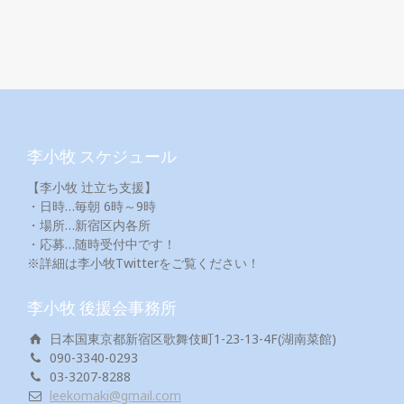
李小牧 スケジュール
【李小牧 辻立ち支援】
・日時…毎朝 6時～9時
・場所…新宿区内各所
・応募…随時受付中です！
※詳細は李小牧Twitterをご覧ください！
李小牧 後援会事務所
日本国東京都新宿区歌舞伎町1-23-13-4F(湖南菜館)
090-3340-0293
03-3207-8288
leekomaki@gmail.com