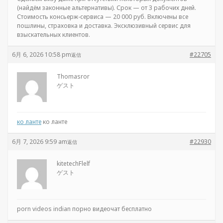
(найдём законные альтернативы). Срок — от 3 рабочих дней.
Стоимость консьерж-сервиса — 20 000 руб. Включены все
пошлины, страховка и доставка. Эксклюзивный сервис для
взыскательных клиентов.
6月 6, 2026 10:58 pm
#22705
返信
Thomasror
ゲスト
ко ланте
ко ланте
6月 7, 2026 9:59 am
#22930
返信
kitetechFlelf
ゲスト
porn videos indian порно видеочат бесплатно