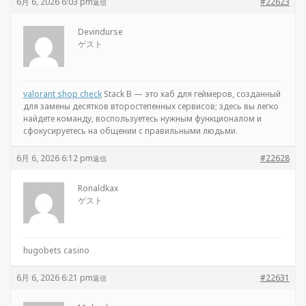
6月 6, 2026 6:03 pm
#22623
返信
Devindurse
ゲスト
valorant shop check
Stack B — это хаб для геймеров, созданный
для замены десятков второстепенных сервисов; здесь вы легко
найдете команду, воспользуетесь нужным функционалом и
сфокусируетесь на общении с правильными людьми.
6月 6, 2026 6:12 pm
#22628
返信
Ronaldkax
ゲスト
hugobets casino
6月 6, 2026 6:21 pm
#22631
返信