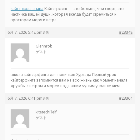
кайт школа анапа
Кайтсерфинг — это больше, чем спорт, это
частичка вашей души, которая всегда будет стремиться к
просторам моря и ветра.
6月 7, 2026 5:42 pm
#23348
返信
Glennrob
ゲスト
школа кайтсерфинга для новичков Хургада Первый урок
кайтсерфинга запомнится вам на всю жизнь как момент начала
дружбы с ветром и морем под вашим чутким управлением.
6月 7, 2026 6:41 pm
#23364
返信
kitetechFlelf
ゲスト