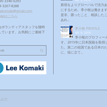
4月 5, 2019
90-3340-0293
新宿をよりグローバルで活力
3-3207-8288
にするため、李小牧は働き
eekomaki@gmail.com
是非、困ったこと、相談した
Mapはこちら
あれ...
会ボランティアスタッフを随時
李小牧 PROFILE
しています。お気軽にご連絡下
4月 5, 2019
！
李小牧のプロフィー
す。2015年に日本国籍を取得
た。第二の祖国である日本の
に、役に立て...
リシー