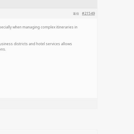
#21549
返信
especially when managing complex itineraries in
usiness districts and hotel services allows
ons.