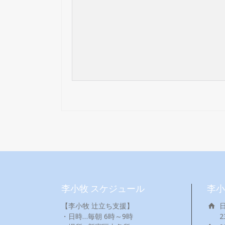
李小牧 スケジュール
李小
【李小牧 辻立ち支援】
・日時…毎朝 6時～9時
2