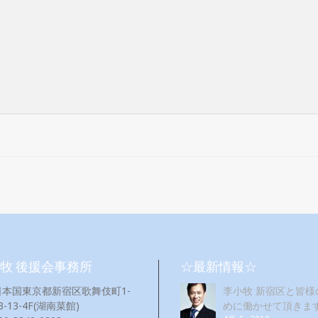
牧 後援会事務所
☆最新情報☆
日本国東京都新宿区歌舞伎町1-
李小牧 新宿区と皆様
3-13-4F(湖南菜館)
めに働かせて頂きま