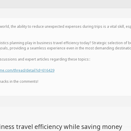
orld, the ability to reduce unexpected expenses during trips is a vital skill, 
tics planning play in business travel efficiency today? Strategic selection of b
 goals, providing a seamless experience even in the most demanding destinati
scussions and expert articles regarding these topics::
me.com/thread/detail?id=616429
s hacks in the comments!
iness travel efficiency while saving money