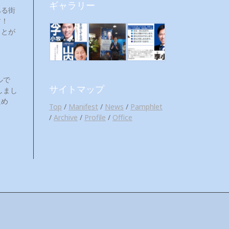
ギャラリー
ある街
ます！
ことが
ルで
サイトマップ
しまし
ため
Top
/
Manifest
/
News
/
Pamphlet
/
Archive
/
Profile
/
Office