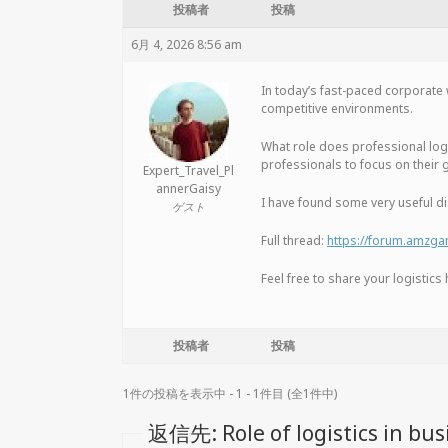
投稿者
投稿
6月 4, 2026 8:56 am
In today’s fast-paced corporate w
competitive environments.
What role does professional logis
professionals to focus on their
Expert_Travel_Pl
annerGaisy
I have found some very useful di
ゲスト
Full thread:
https://forum.amzga
Feel free to share your logistic
投稿者
投稿
1件の投稿を表示中 - 1 - 1件目 (全1件中)
返信先: Role of logistics in bus