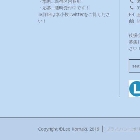
・場所…新宿区内各所
0
・応募…随時受付中です！
0
※詳細は李小牧Twitterをご覧くださ
l
い！
後援
募集
さい
Copyright ©Lee Komaki, 2019
プライバシーポ