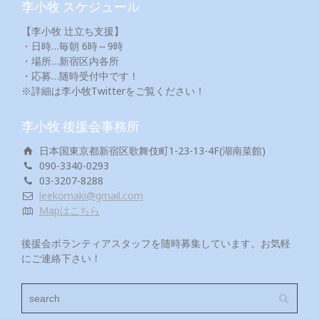
李小牧 スケジュール
【李小牧 辻立ち支援】
・日時…毎朝 6時～9時
・場所…新宿区内各所
・応募…随時受付中です！
※詳細は李小牧Twitterをご覧ください！
李小牧 後援会事務所
日本国東京都新宿区歌舞伎町1-23-13-4F(湖南菜館)
090-3340-0293
03-3207-8288
leekomaki@gmail.com
Mapはこちら
後援会ボランティアスタッフを随時募集しています。お気軽
にご連絡下さい！