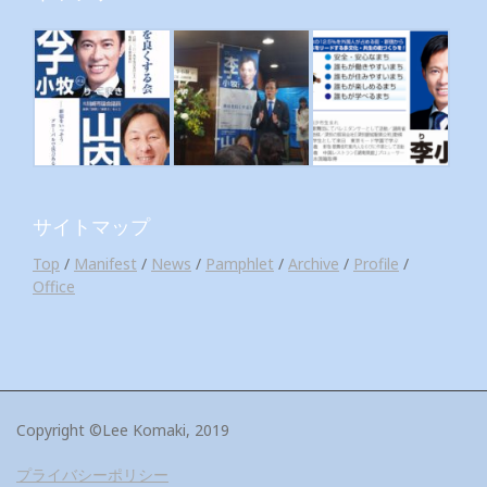
サイトマップ
Top
/
Manifest
/
News
/
Pamphlet
/
Archive
/
Profile
/
Office
Copyright ©Lee Komaki, 2019
プライバシーポリシー