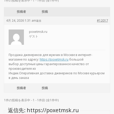
1件の投稿を表示中 - 1 - 1件目 (全1件中)
投稿者
投稿
4月 24, 2026 1:31 am
#12017
返信
poxetmsk.ru
ゲスト
Продажа дженериков для мужчин в Москве в интернет-
магазине по адресу:
https://poxetmsk.ru
большой
выбор доступные цены гарантированное качество от
производителя из
Индии.Оперативная доставка дженериков по Москве курьером
в день заказа
投稿者
投稿
1件の投稿を表示中 - 1 - 1件目 (全1件中)
返信先: https://poxetmsk.ru