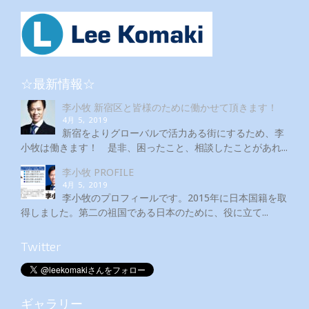
☆最新情報☆
李小牧 新宿区と皆様のために働かせて頂きます！
4月 5, 2019
新宿をよりグローバルで活力ある街にするため、李
小牧は働きます！ 是非、困ったこと、相談したことがあれ...
李小牧 PROFILE
4月 5, 2019
李小牧のプロフィールです。2015年に日本国籍を取
得しました。第二の祖国である日本のために、役に立て...
Twitter
ギャラリー