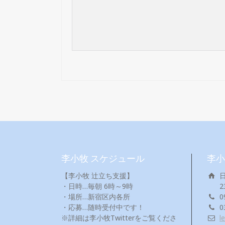
李小牧 スケジュール
李小
【李小牧 辻立ち支援】
・日時…毎朝 6時～9時
2
・場所…新宿区内各所
0
・応募…随時受付中です！
0
※詳細は李小牧Twitterをご覧くださ
l