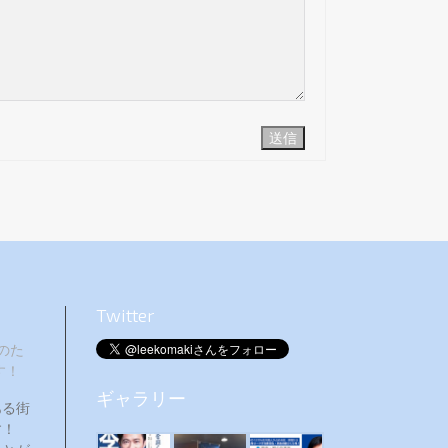
送信
Twitter
のた
す！
ギャラリー
ある街
ます！