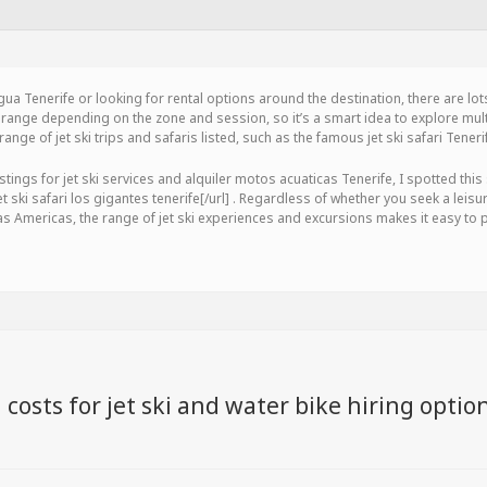
agua Tenerife or looking for rental options around the destination, there are lots
range depending on the zone and session, so it’s a smart idea to explore mult
range of jet ski trips and safaris listed, such as the famous jet ski safari Teneri
tings for jet ski services and alquiler motos acuaticas Tenerife, I spotted this s
]jet ski safari los gigantes tenerife[/url] . Regardless of whether you seek a le
s Americas, the range of jet ski experiences and excursions makes it easy to p
osts for jet ski and water bike hiring option