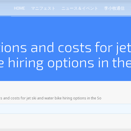
HOME
マニフェスト
ニュース＆イベント
李小牧通信
ions and costs for je
e hiring options in th
s and costs for jet ski and water bike hiring options in the So