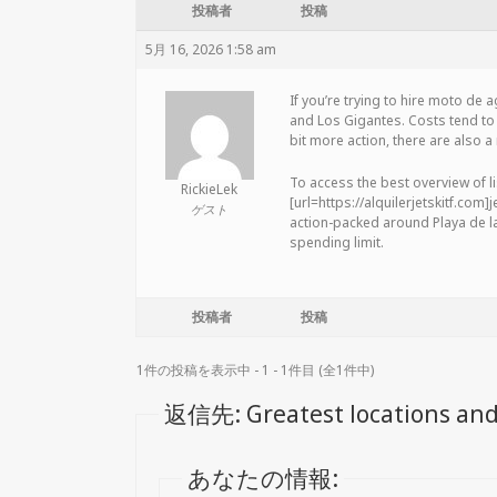
投稿者
投稿
5月 16, 2026 1:58 am
If you’re trying to hire moto de 
and Los Gigantes. Costs tend to 
bit more action, there are also a 
To access the best overview of lis
RickieLek
[url=https://alquilerjetskitf.com
ゲスト
action-packed around Playa de la
spending limit.
投稿者
投稿
1件の投稿を表示中 - 1 - 1件目 (全1件中)
返信先: Greatest locations and c
あなたの情報: