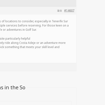
#14607
返信
 of locations to consider, especially in Tenerife Sur
iple services before reserving. For those keen on a
fe or adventures in Golf Sur.
ite particularly helpful
isurely ride along Costa Adeje or an adventure more
ick something that meets your skill level and
s in the So