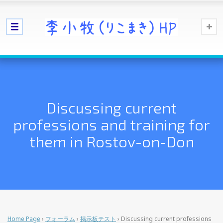
Discussing current
professions and training for
them in Rostov-on-Don
Home Page
›
フォーラム
›
掲示板テスト
›
Discussing current professions