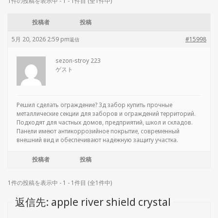
1件の投稿を表示中 - 1 - 1件目 (全1件中)
投稿者
投稿
5月 20, 2026 2:59 pm
#15998
返信
sezon-stroy 223
ゲスト
Решил сделать ограждение?
3д забор купить прочные
металлические секции для заборов и ограждений территорий.
Подходят для частных домов, предприятий, школ и складов.
Панели имеют антикоррозийное покрытие, современный
внешний вид и обеспечивают надежную защиту участка.
投稿者
投稿
1件の投稿を表示中 - 1 - 1件目 (全1件中)
返信先: apple river shield crystal