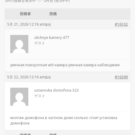
2件の投稿を表示中 - 1 - 2件目 (全2件中)
投稿者
投稿
5月 21, 2026 12:18 am
#16102
返信
ulichnye kamery 477
ゲスト
уличная поворотная wifi камера
уличная камера наблюдения
5月 22, 2026 12:16 am
#16399
返信
ustanovka domofona 323
ゲスト
монтаж домофона в частном доме
сколько стоит установка
домофона