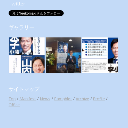
Twitter
ギャラリー
サイトマップ
Top
/
Manifest
/
News
/
Pamphlet
/
Archive
/
Profile
/
Office