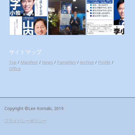
サイトマップ
Top
/
Manifest
/
News
/
Pamphlet
/
Archive
/
Profile
/
Office
Copyright ©Lee Komaki, 2019
プライバシーポリシー