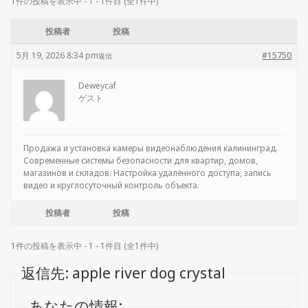
1件の投稿を表示中 - 1 - 1件目 (全1件中)
投稿者
投稿
5月 19, 2026 8:34 pm
#15750
返信
Deweycaf
ゲスト
Продажа и установка
камеры видеонаблюдения калининград.
Современные системы безопасности для квартир, домов,
магазинов и складов. Настройка удалённого доступа, запись
видео и круглосуточный контроль объекта.
投稿者
投稿
1件の投稿を表示中 - 1 - 1件目 (全1件中)
返信先: apple river dog crystal
あなたの情報: