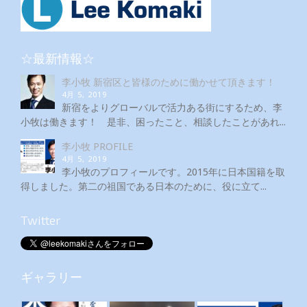
☆最新情報☆
李小牧 新宿区と皆様のために働かせて頂きます！
4月 5, 2019
新宿をよりグローバルで活力ある街にするため、李
小牧は働きます！ 是非、困ったこと、相談したことがあれ...
李小牧 PROFILE
4月 5, 2019
李小牧のプロフィールです。2015年に日本国籍を取
得しました。第二の祖国である日本のために、役に立て...
Twitter
ギャラリー