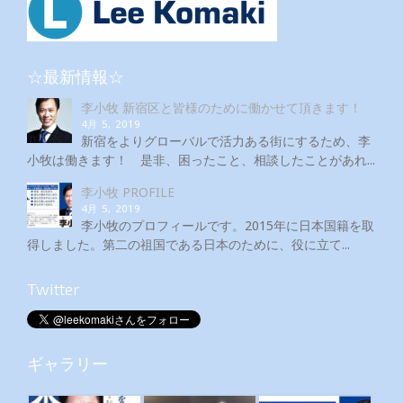
☆最新情報☆
李小牧 新宿区と皆様のために働かせて頂きます！
4月 5, 2019
新宿をよりグローバルで活力ある街にするため、李
小牧は働きます！ 是非、困ったこと、相談したことがあれ...
李小牧 PROFILE
4月 5, 2019
李小牧のプロフィールです。2015年に日本国籍を取
得しました。第二の祖国である日本のために、役に立て...
Twitter
ギャラリー