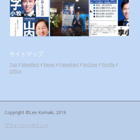
サイトマップ
Top
/
Manifest
/
News
/
Pamphlet
/
Archive
/
Profile
/
Office
Copyright ©Lee Komaki, 2019
プライバシーポリシー