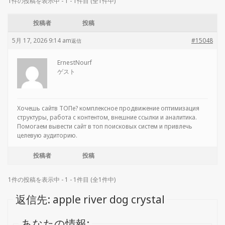
1件の投稿を表示中 - 1 - 1件目 (全1件中)
投稿者
投稿
5月 17, 2026 9:14 am
#15048
返信
ErnestNourf
ゲスト
Хочешь сайтв ТОПе?
комплексное продвижение оптимизация
структуры, работа с контентом, внешние ссылки и аналитика.
Помогаем вывести сайт в топ поисковых систем и привлечь
целевую аудиторию.
投稿者
投稿
1件の投稿を表示中 - 1 - 1件目 (全1件中)
返信先: apple river dog crystal
あなたの情報: