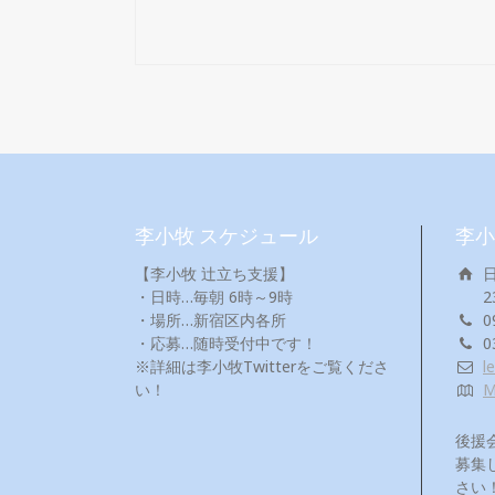
李小牧 スケジュール
李小
【李小牧 辻立ち支援】
・日時…毎朝 6時～9時
2
・場所…新宿区内各所
0
・応募…随時受付中です！
0
※詳細は李小牧Twitterをご覧くださ
l
い！
後援
募集
さい