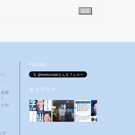
送信
Twitter
のた
す！
ギャラリー
ある街
ます！
ことが
ルで