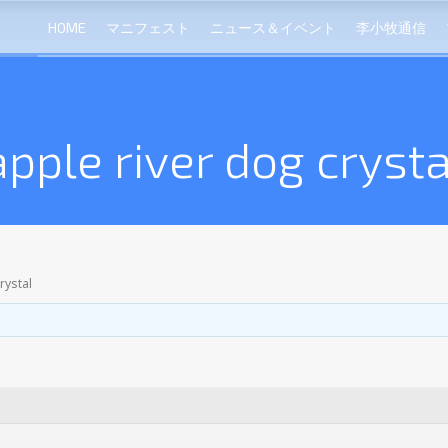
HOME
マニフェスト
ニュース＆イベント
李小牧通信
apple river dog crysta
rystal