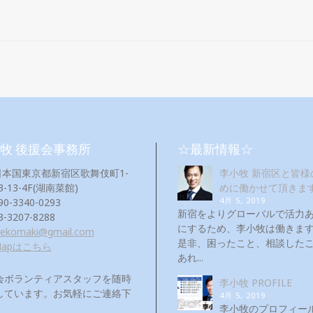
牧 後援会事務所
☆最新情報☆
日本国東京都新宿区歌舞伎町1-
李小牧 新宿区と皆様
3-13-4F(湖南菜館)
めに働かせて頂きま
4月 5, 2019
90-3340-0293
新宿をよりグローバルで活力
3-3207-8288
にするため、李小牧は働き
eekomaki@gmail.com
是非、困ったこと、相談した
Mapはこちら
あれ...
会ボランティアスタッフを随時
李小牧 PROFILE
しています。お気軽にご連絡下
4月 5, 2019
！
李小牧のプロフィー