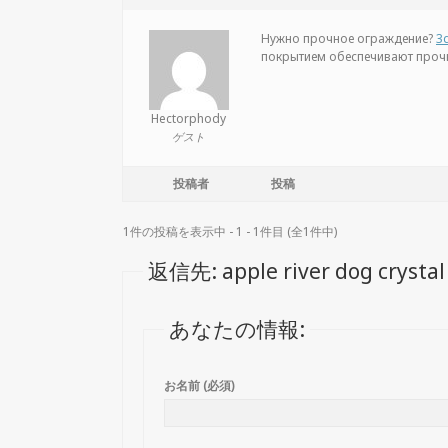
Нужно прочное ограждение?
3
покрытием обеспечивают прочн
Hectorphody
ゲスト
投稿者
投稿
1件の投稿を表示中 - 1 - 1件目 (全1件中)
返信先: apple river dog crystal
あなたの情報:
お名前 (必須)