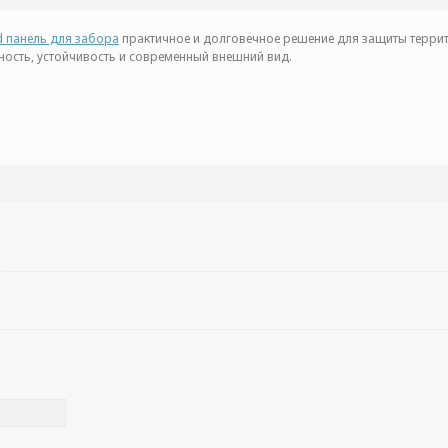
d панель для забора
практичное и долговечное решение для защиты террит
ость, устойчивость и современный внешний вид.