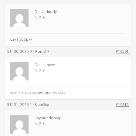
Denverluddy
ゲスト
цена уборки
5月 30, 2026 9:49 pm
#19591
返信
Danieltheve
ゲスト
клининг после ремонта москва
5月 31, 2026 2:48 am
#19815
返信
Raymondgreap
ゲスト