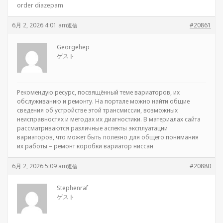
order diazepam
6月 2, 2026 4:01 am
#20861
返信
Georgehep
ゲスト
Рекомендую ресурс, посвящённый теме вариаторов, их
обслуживанию и ремонту. На портале можно найти общие
сведения об устройстве этой трансмиссии, возможных
неисправностях и методах их диагностики. В материалах сайта
рассматриваются различные аспекты эксплуатации
вариаторов, что может быть полезно для общего понимания
их работы –
ремонт коробки вариатор ниссан
6月 2, 2026 5:09 am
#20880
返信
Stephenraf
ゲスト