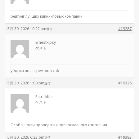
рейтинг лучших клининговых компаний
5月 30, 2026 10:22 am
#19287
返信
Ernestkipsy
ゲスト
уборка после ремонта спб
5月 30, 2026 1:00 pm
#19326
返信
PatrickKar
ゲスト
Особенности проведения православного отпевания
5月 30, 2026 6:23 pm
#19393
返信