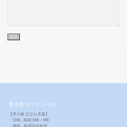
送信
李小牧 スケジュール
【李小牧 辻立ち支援】
・日時…毎朝 6時～9時
・場所…新宿区内各所