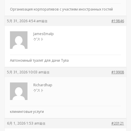
Организация корпоративов с участием иностранных гостей
5月 31, 2026 4:54 am
#19846
返信
JamesEmalp
ゲスト
Автономный туалет для дачи Тула
5月 31, 2026 10:03 am
#19908
返信
Richardhap
ゲスト
клининговые услуги
6月 1, 2026 1:53 am
#20121
返信