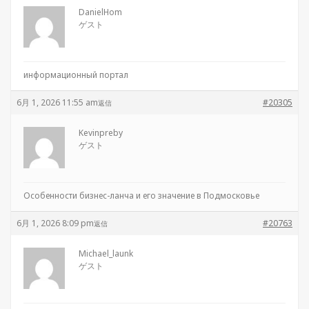
DanielHom
ゲスト
информационный портал
6月 1, 2026 11:55 am
#20305
返信
Kevinpreby
ゲスト
Особенности бизнес-ланча и его значение в Подмосковье
6月 1, 2026 8:09 pm
#20763
返信
Michael_launk
ゲスト