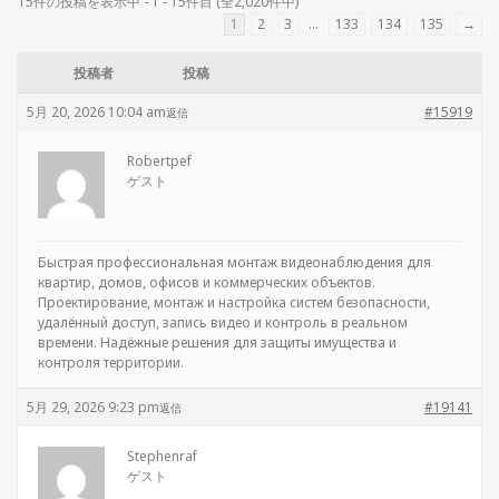
15件の投稿を表示中 - 1 - 15件目 (全2,020件中)
1
2
3
…
133
134
135
→
投稿者
投稿
5月 20, 2026 10:04 am
#15919
返信
Robertpef
ゲスト
Быстрая профессиональная
монтаж видеонаблюдения для
квартир, домов, офисов и коммерческих объектов.
Проектирование, монтаж и настройка систем безопасности,
удалённый доступ, запись видео и контроль в реальном
времени. Надёжные решения для защиты имущества и
контроля территории.
5月 29, 2026 9:23 pm
#19141
返信
Stephenraf
ゲスト