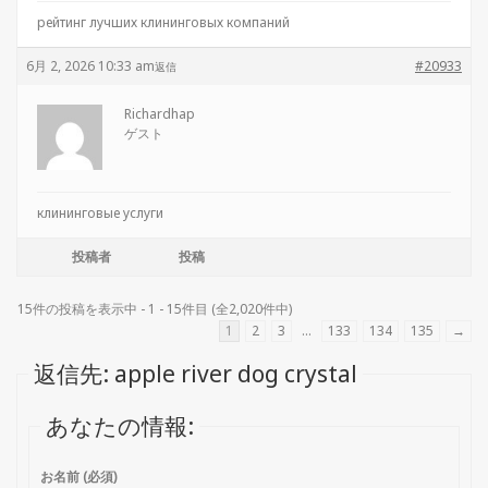
рейтинг лучших клининговых компаний
6月 2, 2026 10:33 am
#20933
返信
Richardhap
ゲスト
клининговые услуги
投稿者
投稿
15件の投稿を表示中 - 1 - 15件目 (全2,020件中)
1
2
3
…
133
134
135
→
返信先: apple river dog crystal
あなたの情報:
お名前 (必須)