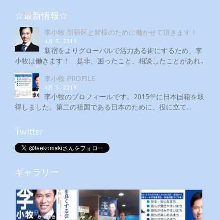
☆最新情報☆
李小牧 新宿区と皆様のために働かせて頂きます！
4月 5, 2019
新宿をよりグローバルで活力ある街にするため、李
小牧は働きます！ 是非、困ったこと、相談したことがあれ...
李小牧 PROFILE
4月 5, 2019
李小牧のプロフィールです。2015年に日本国籍を取
得しました。第二の祖国である日本のために、役に立て...
Twitter
ギャラリー