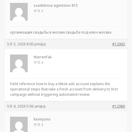
svadebnoe agentstvo 815
ゲスト
организация свадьбы в москве
свадьба под ключ москва
5月 5, 2026 8:00 pm
#12963
返信
WarrenFak
ゲスト
Field reference
how to buy a tiktok ads account explains the
operational steps that take a fresh account from delivery to first
campaign without triggering automated review.
5月 6, 2026 5:06 am
#12986
返信
Kevinjoins
ゲスト