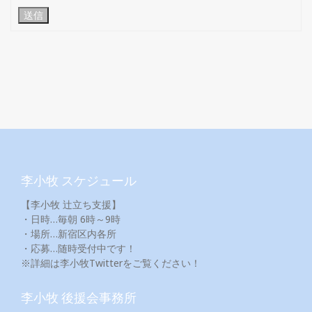
送信
李小牧 スケジュール
【李小牧 辻立ち支援】
・日時…毎朝 6時～9時
・場所…新宿区内各所
・応募…随時受付中です！
※詳細は李小牧Twitterをご覧ください！
李小牧 後援会事務所