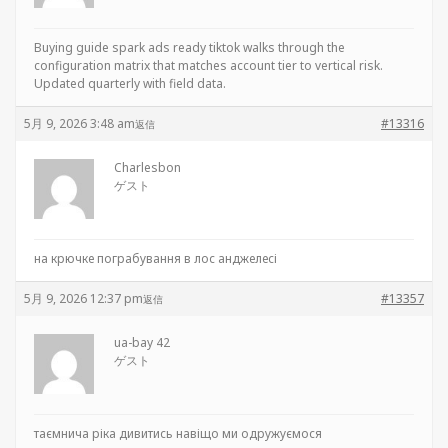
Buying guide
spark ads ready tiktok walks through the
configuration matrix that matches account tier to vertical risk.
Updated quarterly with field data.
5月 9, 2026 3:48 am
#13316
返信
Charlesbon
ゲスト
на крючке
пограбування в лос анджелесі
5月 9, 2026 12:37 pm
#13357
返信
ua-bay 42
ゲスト
таємнича ріка дивитись
навіщо ми одружуємося