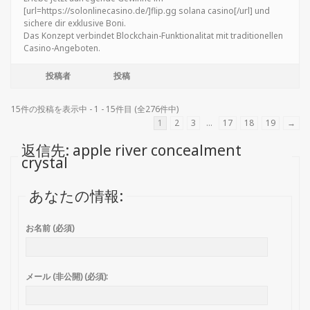
[url=https://solonlinecasino.de/]flip.gg solana casino[/url] und
sichere dir exklusive Boni.
Das Konzept verbindet Blockchain-Funktionalitat mit traditionellen
Casino-Angeboten.
投稿者
投稿
15件の投稿を表示中 - 1 - 15件目 (全276件中)
1
2
3
…
17
18
19
→
返信先: apple river concealment
crystal
あなたの情報:
お名前 (必須)
メール (非公開) (必須):