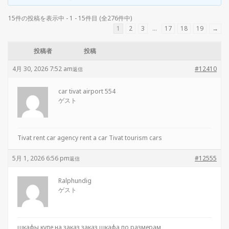
15件の投稿を表示中 - 1 - 15件目 (全276件中)
1
2
3
…
17
18
19
→
投稿者
投稿
4月 30, 2026 7:52 am
#12410
返信
car tivat airport 554
ゲスト
Tivat rent car agency
rent a car Tivat tourism cars
5月 1, 2026 6:56 pm
#12555
返信
Ralphundig
ゲスト
шкафы купе на заказ
заказ шкафа по размерам