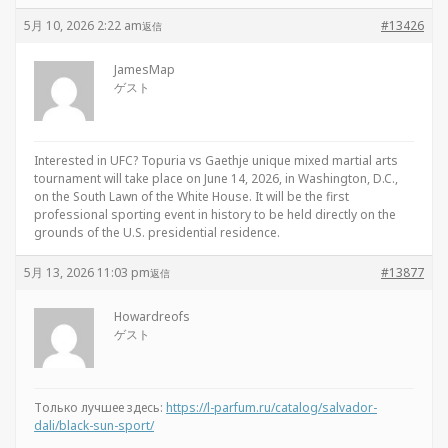
5月 10, 2026 2:22 am
#13426
返信
JamesMap
ゲスト
Interested in UFC?
Topuria vs Gaethje unique mixed martial arts
tournament will take place on June 14, 2026, in Washington, D.C.,
on the South Lawn of the White House. It will be the first
professional sporting event in history to be held directly on the
grounds of the U.S. presidential residence.
5月 13, 2026 11:03 pm
#13877
返信
Howardreofs
ゲスト
Только лучшее здесь:
https://l-parfum.ru/catalog/salvador-
dali/black-sun-sport/