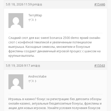
5月 18, 2026 11:59 pm
#15446
返信
TerryMap
ゲスト
Сладкий слот для вас
sweet bonanza 2500 demo яркий онлайн-
слот с конфетной тематикой и увеличенным потенциалом
выигрыша. Каскадные символы, множители и бонусные
фриспины создают динамичный игровой процесс с шансом на
крупные выплаты.
5月 19, 2026 9:17 am
#15563
返信
AndresViabe
ゲスト
Играешь в казино?
бонус за регистрацию без депозита обзоры
онлайн-казино, актуальные бездепозитные бонусы, фриспины и
акции для новых игроков. Узнайте условия получения бонусов