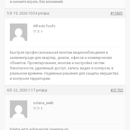
и начните играть без вложений.
5月 19, 2026 10:54 pm
#15801
返信
AlfredoToofs
ゲスト
Быстрая профессиональная
монтаж видеонаблюдения в
калининграде для квартир, домов, офисов и коммерческих
объектов. Проектирование, монтаж и настройка систем
безопасности, удалённый доступ, запись видео и контроль в
реальном времени. Надёжные решения для защиты имущества
и контроля территории.
6月 22, 2026 1:17 pm
#31702
返信
solana_awkt
ゲスト
Erlebe jetzt aufregende Gewinne im