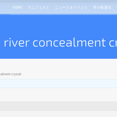
HOME
マニフェスト
ニュース＆イベント
李小牧通信
 river concealment c
ealment crystal