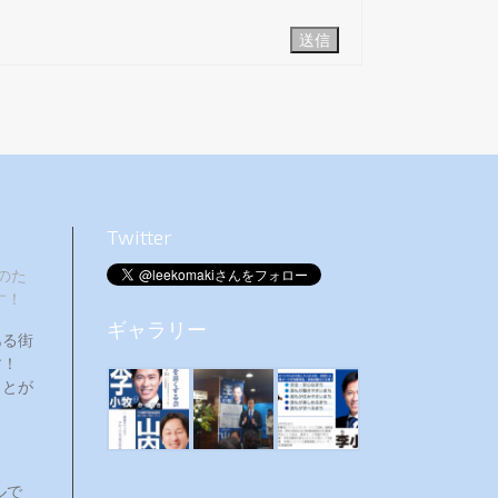
送信
Twitter
のた
す！
ギャラリー
ある街
ます！
ことが
ルで