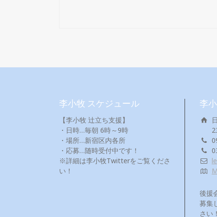
李小牧 スケジュール
李小
【李小牧 辻立ち支援】
・日時…毎朝 6時～9時
2
・場所…新宿区内各所
0
・応募…随時受付中です！
0
※詳細は李小牧Twitterをご覧くださ
l
い！
後援
募集
さい