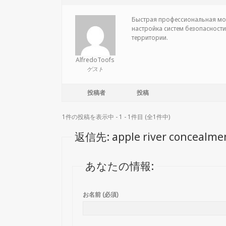
Быстрая профессиональная
мо
настройка систем безопасности
территории.
AlfredoToofs
ゲスト
投稿者
投稿
1件の投稿を表示中 - 1 - 1件目 (全1件中)
返信先: apple river concealmen
あなたの情報:
お名前 (必須)