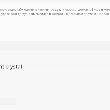
нтаж видеонаблюдения в калининграде для квартир, домов, офисов и комм
, удалённый доступ, запись видео и контроль в реальном времени. Надёж
t crystal