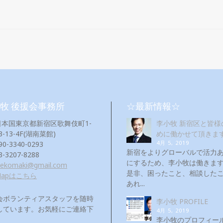
牧 後援会事務所
☆最新情報☆
日本国東京都新宿区歌舞伎町1-
李小牧 新宿区と皆様
3-13-4F(湖南菜館)
めに働かせて頂きま
4月 5, 2019
90-3340-0293
新宿をよりグローバルで活力
3-3207-8288
にするため、李小牧は働き
eekomaki@gmail.com
是非、困ったこと、相談した
Mapはこちら
あれ...
会ボランティアスタッフを随時
李小牧 PROFILE
しています。お気軽にご連絡下
4月 5, 2019
！
李小牧のプロフィー