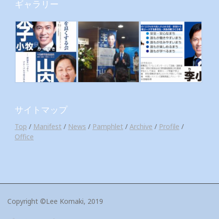
ギャラリー
サイトマップ
Top
/
Manifest
/
News
/
Pamphlet
/
Archive
/
Profile
/
Office
Copyright ©Lee Komaki, 2019