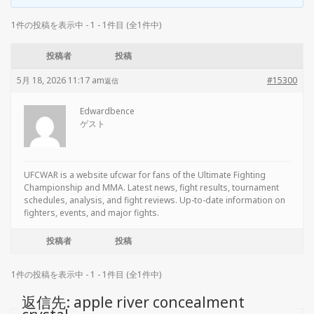
1件の投稿を表示中 - 1 - 1件目 (全1件中)
投稿者
投稿
5月 18, 2026 11:17 am
#15300
返信
Edwardbence
ゲスト
UFCWAR is a website
ufcwar for fans of the Ultimate Fighting
Championship and MMA. Latest news, fight results, tournament
schedules, analysis, and fight reviews. Up-to-date information on
fighters, events, and major fights.
投稿者
投稿
1件の投稿を表示中 - 1 - 1件目 (全1件中)
返信先: apple river concealment