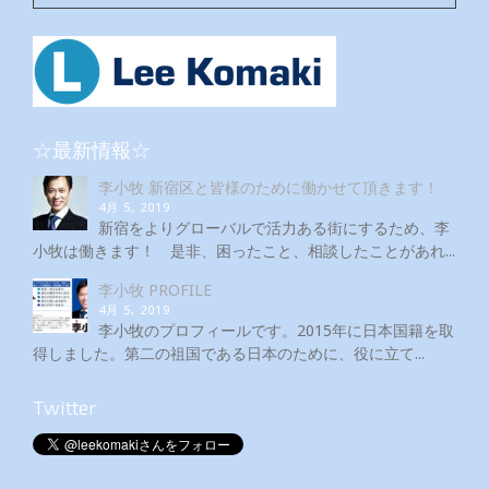
☆最新情報☆
李小牧 新宿区と皆様のために働かせて頂きます！
4月 5, 2019
新宿をよりグローバルで活力ある街にするため、李
小牧は働きます！ 是非、困ったこと、相談したことがあれ...
李小牧 PROFILE
4月 5, 2019
李小牧のプロフィールです。2015年に日本国籍を取
得しました。第二の祖国である日本のために、役に立て...
Twitter