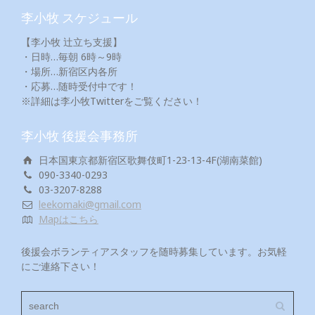
李小牧 スケジュール
【李小牧 辻立ち支援】
・日時…毎朝 6時～9時
・場所…新宿区内各所
・応募…随時受付中です！
※詳細は李小牧Twitterをご覧ください！
李小牧 後援会事務所
日本国東京都新宿区歌舞伎町1-23-13-4F(湖南菜館)
090-3340-0293
03-3207-8288
leekomaki@gmail.com
Mapはこちら
後援会ボランティアスタッフを随時募集しています。お気軽
にご連絡下さい！