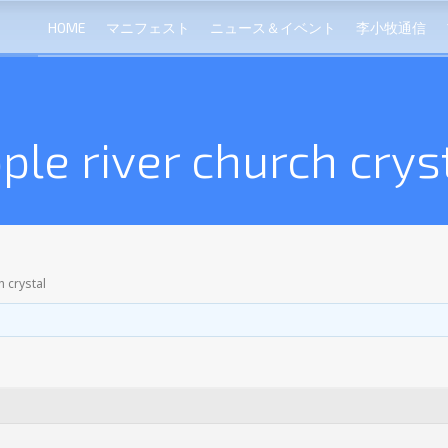
HOME
マニフェスト
ニュース＆イベント
李小牧通信
ple river church crys
h crystal