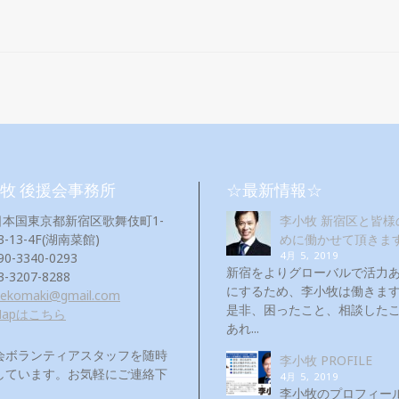
牧 後援会事務所
☆最新情報☆
日本国東京都新宿区歌舞伎町1-
李小牧 新宿区と皆様
3-13-4F(湖南菜館)
めに働かせて頂きま
4月 5, 2019
90-3340-0293
新宿をよりグローバルで活力
3-3207-8288
にするため、李小牧は働き
eekomaki@gmail.com
是非、困ったこと、相談した
Mapはこちら
あれ...
会ボランティアスタッフを随時
李小牧 PROFILE
しています。お気軽にご連絡下
4月 5, 2019
！
李小牧のプロフィー