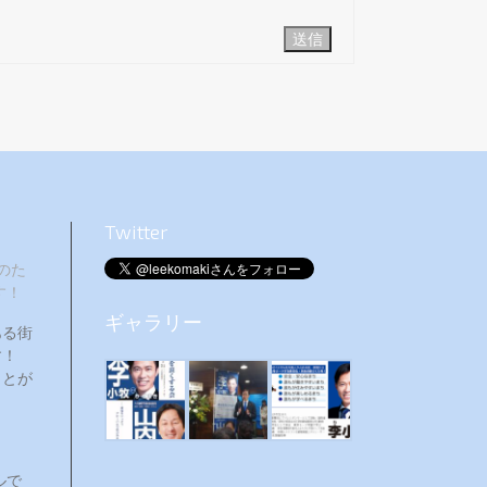
送信
Twitter
のた
す！
ギャラリー
ある街
ます！
ことが
ルで