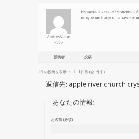
Играешь в казино?
фриспины бе
получения бонусов и начните и
AndresViabe
ゲスト
投稿者
投稿
1件の投稿を表示中 - 1 - 1件目 (全1件中)
返信先: apple river church crys
あなたの情報:
お名前 (必須)