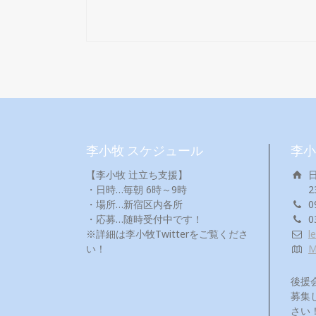
李小牧 スケジュール
李小
【李小牧 辻立ち支援】
・日時…毎朝 6時～9時
2
・場所…新宿区内各所
0
・応募…随時受付中です！
0
※詳細は李小牧Twitterをご覧くださ
l
い！
後援
募集
さい