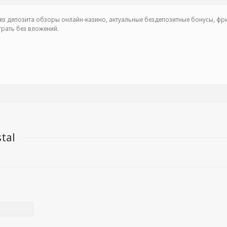
з депозита обзоры онлайн-казино, актуальные бездепозитные бонусы, фри
грать без вложений.
tal