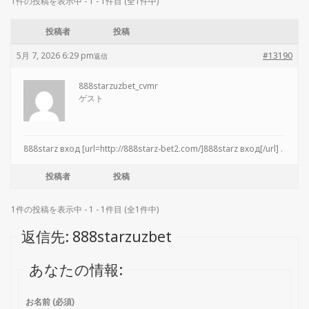
1件の投稿を表示中 - 1 - 1件目 (全1件中)
投稿者
投稿
5月 7, 2026 6:29 pm
#13190
返信
888starzuzbet_cvmr
ゲスト
888starz вход [url=http://888starz-bet2.com/]888starz вход[/url] .
投稿者
投稿
1件の投稿を表示中 - 1 - 1件目 (全1件中)
返信先: 888starzuzbet
あなたの情報:
お名前 (必須)