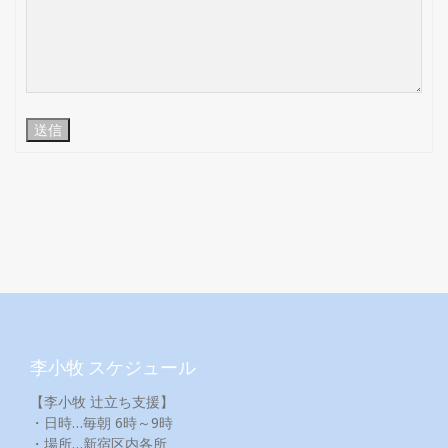
送信
李小牧 スケジュール
【李小牧 辻立ち支援】
・日時…毎朝 6時～9時
・場所…新宿区内各所