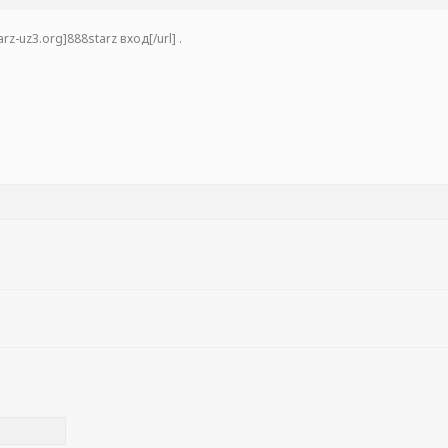
arz-uz3.org]888starz вход[/url] .