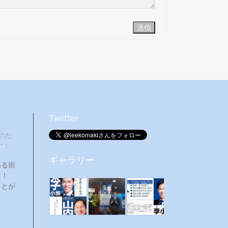
送信
Twitter
のた
す！
ギャラリー
ある街
ます！
ことが