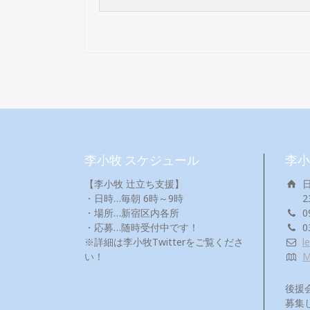
李小牧 スケジュール
李小
【李小牧 辻立ち支援】
・日時…毎朝 6時～9時
2
・場所…新宿区内各所
0
・応募…随時受付中です！
0
※詳細は李小牧Twitterをご覧くださ
l
い！
後援
募集