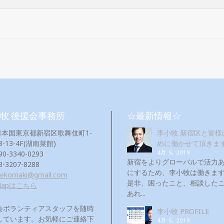
牧 後援会事務所
☆最新情報☆
日本国東京都新宿区歌舞伎町1-
李小牧 新宿区と皆様
3-13-4F(湖南菜館)
めに働かせて頂きま
4月 5, 2019
90-3340-0293
新宿をよりグローバルで活力
3-3207-8288
にするため、李小牧は働き
eekomaki@gmail.com
是非、困ったこと、相談した
Mapはこちら
あれ...
会ボランティアスタッフを随時
李小牧 PROFILE
しています。お気軽にご連絡下
4月 5, 2019