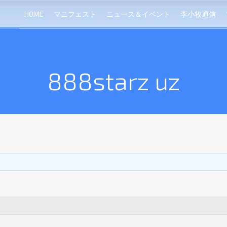
HOME
マニフェスト
ニュース＆イベント
李小牧通信
888starz uz