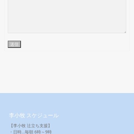
送信
李小牧 スケジュール
【李小牧 辻立ち支援】
・日時…毎朝 6時～9時