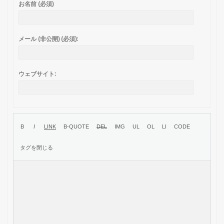
お名前 (必須)
メール (非公開) (必須):
ウェブサイト: