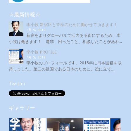
☆最新情報☆
李小牧 新宿区と皆様のために働かせて頂きます！
4月 5, 2019
新宿をよりグローバルで活力ある街にするため、李
小牧は働きます！ 是非、困ったこと、相談したことがあれ...
李小牧 PROFILE
4月 5, 2019
李小牧のプロフィールです。2015年に日本国籍を取
得しました。第二の祖国である日本のために、役に立て...
Twitter
ギャラリー