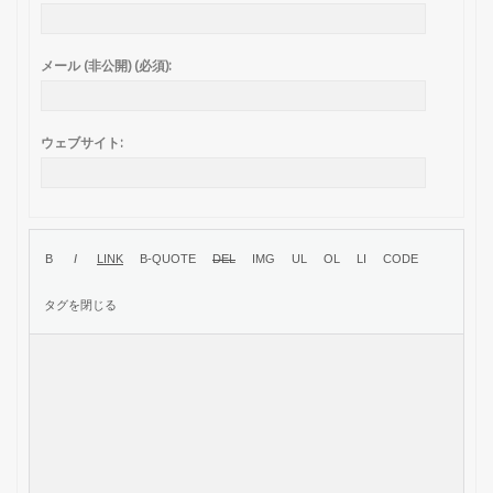
メール (非公開) (必須):
ウェブサイト: