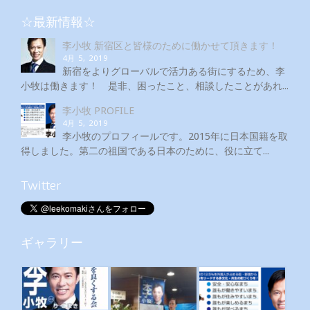
☆最新情報☆
李小牧 新宿区と皆様のために働かせて頂きます！
4月 5, 2019
新宿をよりグローバルで活力ある街にするため、李
小牧は働きます！ 是非、困ったこと、相談したことがあれ...
李小牧 PROFILE
4月 5, 2019
李小牧のプロフィールです。2015年に日本国籍を取
得しました。第二の祖国である日本のために、役に立て...
Twitter
ギャラリー