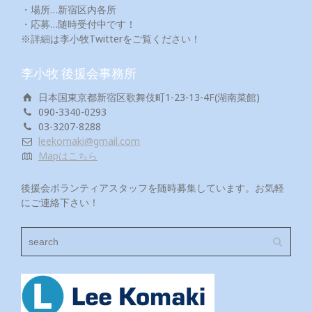
・場所…新宿区内各所
・応募…随時受付中です！
※詳細は李小牧Twitterをご覧ください！
李小牧 後援会事務所
日本国東京都新宿区歌舞伎町1-23-13-4F(湖南菜館)
090-3340-0293
03-3207-8288
leekomaki@gmail.com
Mapはこちら
後援会ボランティアスタッフを随時募集しています。お気軽
にご連絡下さい！