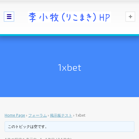
1xbet
Home Page
›
フォーラム
›
掲示板テスト
›
1xbet
このトピックは空です。