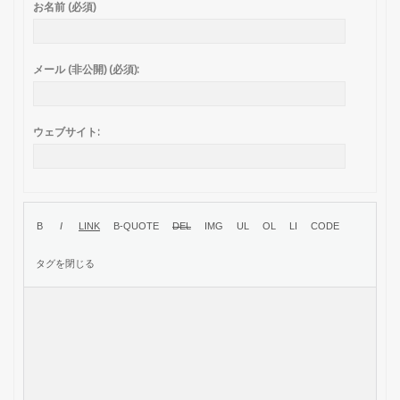
お名前 (必須)
メール (非公開) (必須):
ウェブサイト: