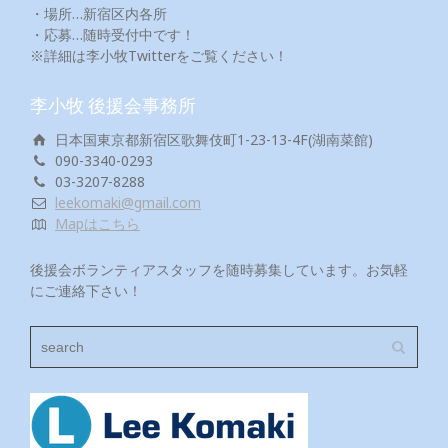
・場所…新宿区内各所
・応募…随時受付中です！
※詳細は李小牧Twitterをご覧ください！
李小牧 後援会事務所
日本国東京都新宿区歌舞伎町1-23-13-4F(湖南菜館)
090-3340-0293
03-3207-8288
leekomaki@gmail.com
Mapはこちら
後援会ボランティアスタッフを随時募集しています。お気軽
にご連絡下さい！