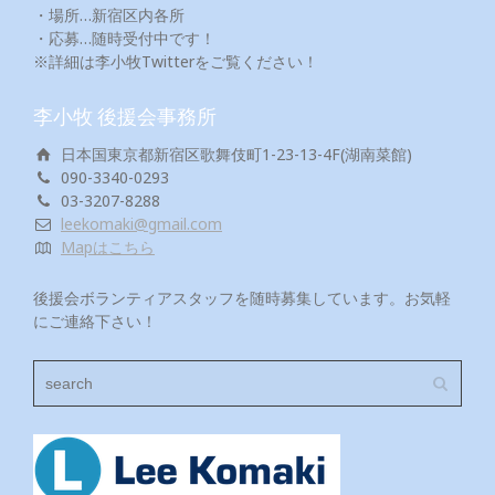
・場所…新宿区内各所
・応募…随時受付中です！
※詳細は李小牧Twitterをご覧ください！
李小牧 後援会事務所
日本国東京都新宿区歌舞伎町1-23-13-4F(湖南菜館)
090-3340-0293
03-3207-8288
leekomaki@gmail.com
Mapはこちら
後援会ボランティアスタッフを随時募集しています。お気軽
にご連絡下さい！