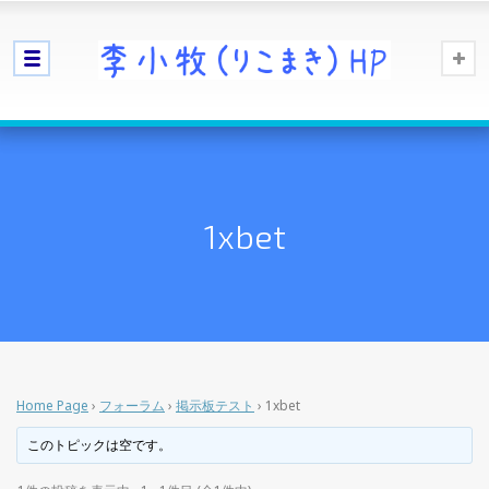
1xbet
Home Page
›
フォーラム
›
掲示板テスト
›
1xbet
このトピックは空です。