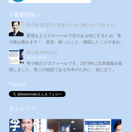
☆最新情報☆
李小牧 新宿区と皆様のために働かせて頂きます！
4月 5, 2019
新宿をよりグローバルで活力ある街にするため、李
小牧は働きます！ 是非、困ったこと、相談したことがあれ...
李小牧 PROFILE
4月 5, 2019
李小牧のプロフィールです。2015年に日本国籍を取
得しました。第二の祖国である日本のために、役に立て...
Twitter
ギャラリー