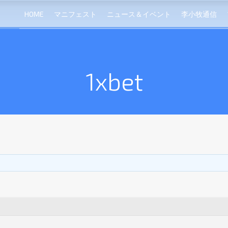
HOME
マニフェスト
ニュース＆イベント
李小牧通信
1xbet