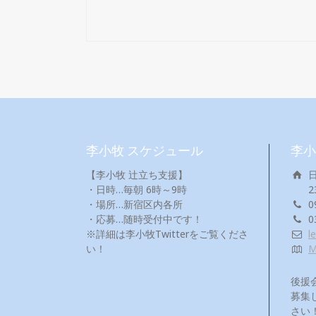
李小牧 スケジュール
李小
【李小牧 辻立ち支援】
・日時…毎朝 6時～9時
2
・場所…新宿区内各所
0
・応募…随時受付中です！
0
※詳細は李小牧Twitterをご覧くださ
l
い！
後援
募集
さい