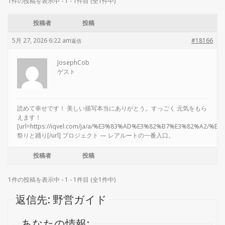
1件の投稿を表示中 - 1 - 1件目 (全1件中)
投稿者
投稿
5月 27, 2026 6:22 am
#18166
返信
JosephCob
ゲスト
読めて幸せです！ 美しい描写本当にありがとう。すっごく 元気をもら
えます！
[url=https://iqvel.com/ja/a/%E3%83%AD%E3%82%B7%E3%82%A2/
祭りと踊り[/url] プロジェクト — レアルートの一番入口。
投稿者
投稿
1件の投稿を表示中 - 1 - 1件目 (全1件中)
返信先: 野営ガイド
あなたの情報: