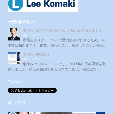
☆最新情報☆
李小牧 新宿区と皆様のために働かせて頂きます！
4月 5, 2019
新宿をよりグローバルで活力ある街にするため、李
小牧は働きます！ 是非、困ったこと、相談したことがあれ...
李小牧 PROFILE
4月 5, 2019
李小牧のプロフィールです。2015年に日本国籍を取
得しました。第二の祖国である日本のために、役に立て...
Twitter
ギャラリー