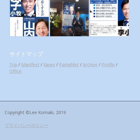
サイトマップ
Top
/
Manifest
/
News
/
Pamphlet
/
Archive
/
Profile
/
Office
Copyright ©Lee Komaki, 2019
プライバシーポリシー