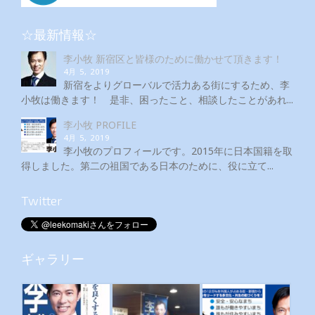
☆最新情報☆
李小牧 新宿区と皆様のために働かせて頂きます！
4月 5, 2019
新宿をよりグローバルで活力ある街にするため、李
小牧は働きます！ 是非、困ったこと、相談したことがあれ...
李小牧 PROFILE
4月 5, 2019
李小牧のプロフィールです。2015年に日本国籍を取
得しました。第二の祖国である日本のために、役に立て...
Twitter
ギャラリー