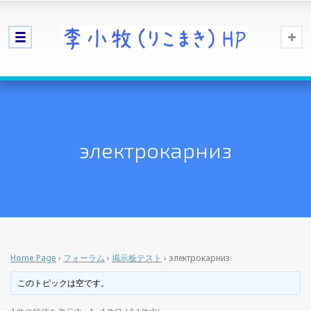
электрокарниз
Home Page
›
フォーラム
›
掲示板テスト
›
электрокарниз
このトピックは空です。