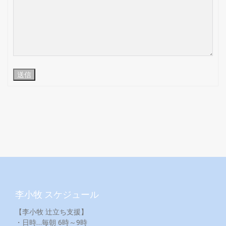
送信
李小牧 スケジュール
【李小牧 辻立ち支援】
・日時…毎朝 6時～9時