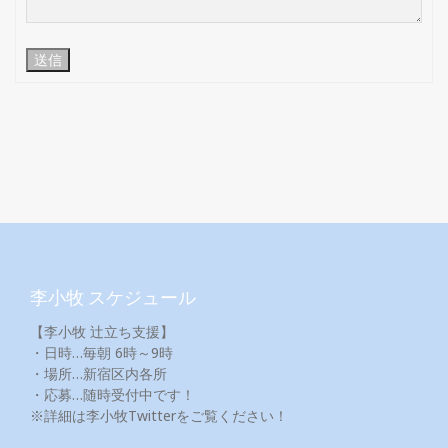
送信
李小牧 スケジュール
【李小牧 辻立ち支援】
・日時…毎朝 6時～9時
・場所…新宿区内各所
・応募…随時受付中です！
※詳細は李小牧Twitterをご覧ください！