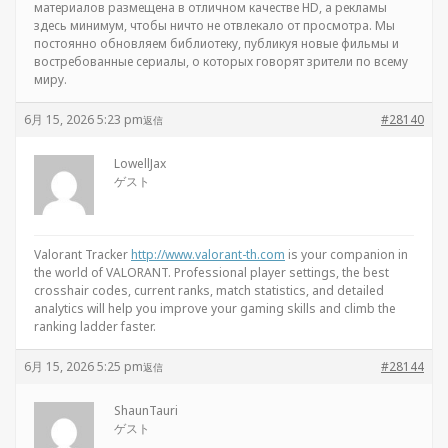
материалов размещена в отличном качестве HD, а рекламы
здесь минимум, чтобы ничто не отвлекало от просмотра. Мы
постоянно обновляем библиотеку, публикуя новые фильмы и
востребованные сериалы, о которых говорят зрители по всему
миру.
6月 15, 2026 5:23 pm
#28140
返信
LowellJax
ゲスト
Valorant Tracker
http://www.valorant-th.com
is your companion in
the world of VALORANT. Professional player settings, the best
crosshair codes, current ranks, match statistics, and detailed
analytics will help you improve your gaming skills and climb the
ranking ladder faster.
6月 15, 2026 5:25 pm
#28144
返信
ShaunTauri
ゲスト