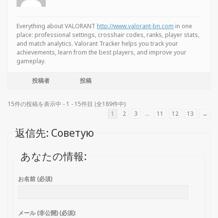
Everything about VALORANT
http://www.valorant-bn.com
in one
place: professional settings, crosshair codes, ranks, player stats,
and match analytics. Valorant Tracker helps you track your
achievements, learn from the best players, and improve your
gameplay.
投稿者
投稿
15件の投稿を表示中 - 1 - 15件目 (全189件中)
1
2
3
…
11
12
13
→
返信先: Советую
あなたの情報:
お名前 (必須)
メール (非公開) (必須):