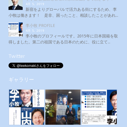
4月 5, 2019
新宿をよりグローバルで活力ある街にするため、李
小牧は働きます！ 是非、困ったこと、相談したことがあれ...
李小牧 PROFILE
4月 5, 2019
李小牧のプロフィールです。2015年に日本国籍を取
得しました。第二の祖国である日本のために、役に立て...
Twitter
ギャラリー