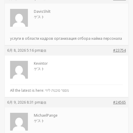
DavisShilt
ゲスト
услуги в области кадров
организация отбора найма персонала
6月 8, 2026 5:16 pm
#23754
返信
Kevintor
ゲスト
All the latest is here:
מספר סוכנות ליווי
6月 9, 2026 8:31 pm
#24565
返信
MichaelPange
ゲスト