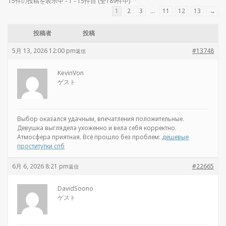
15件の投稿を表示中 - 1 - 15件目 (全189件中)
1
2
3
…
11
12
13
→
投稿者
投稿
5月 13, 2026 12:00 pm
#13748
返信
KevinVon
ゲスト
Выбор оказался удачным, впечатления положительные.
Девушка выглядела ухоженно и вела себя корректно.
Атмосфера приятная. Всё прошло без проблем:
дешевые
проститутки спб
6月 6, 2026 8:21 pm
#22665
返信
DavidSoono
ゲスト