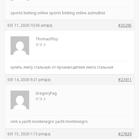
sports betting online
sports betting online azimutbet
6月 11, 2026 10:36 am
#25295
返信
ThomasFlisy
ゲスト
купить ленту стальную от производителя
лента стальная
6月 14, 2026 9:21 pm
#27411
返信
GregoryFag
ゲスト
rent a yacht montenegro
yacht montenegro
6月 15, 2026 1:13 pm
#27839
返信