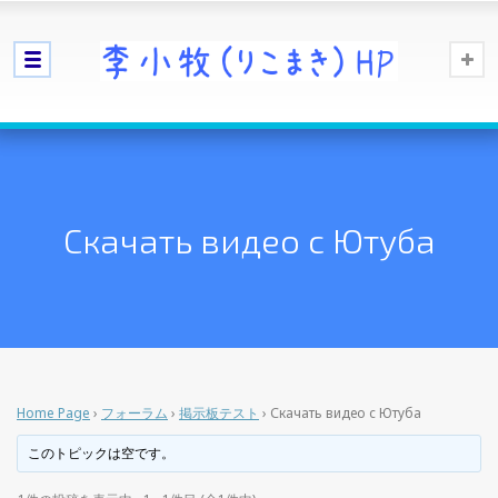
Скачать видео с Ютуба
Home Page
›
フォーラム
›
掲示板テスト
›
Скачать видео с Ютуба
このトピックは空です。