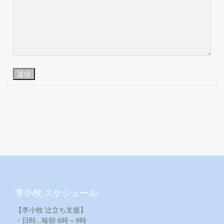
送信
李小牧 スケジュール
【李小牧 辻立ち支援】
・日時…毎朝 6時～9時