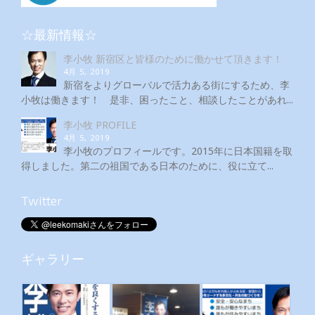
☆最新情報☆
李小牧 新宿区と皆様のために働かせて頂きます！
4月 5, 2019
新宿をよりグローバルで活力ある街にするため、李
小牧は働きます！ 是非、困ったこと、相談したことがあれ...
李小牧 PROFILE
4月 5, 2019
李小牧のプロフィールです。2015年に日本国籍を取
得しました。第二の祖国である日本のために、役に立て...
Twitter
ギャラリー