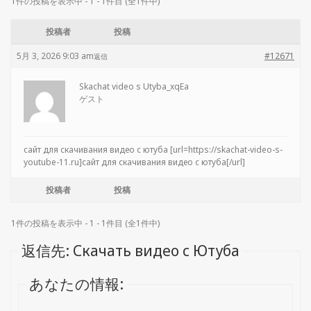
1件の投稿を表示中 - 1 - 1件目 (全1件中)
投稿者
投稿
5月 3, 2026 9:03 am
#12671
返信
Skachat video s Utyba_xqEa
ゲスト
сайт для скачивания видео с ютуба [url=https://skachat-video-s-
youtube-11.ru]сайт для скачивания видео с ютуба[/url]
投稿者
投稿
1件の投稿を表示中 - 1 - 1件目 (全1件中)
返信先: Скачать видео с Ютуба
あなたの情報: