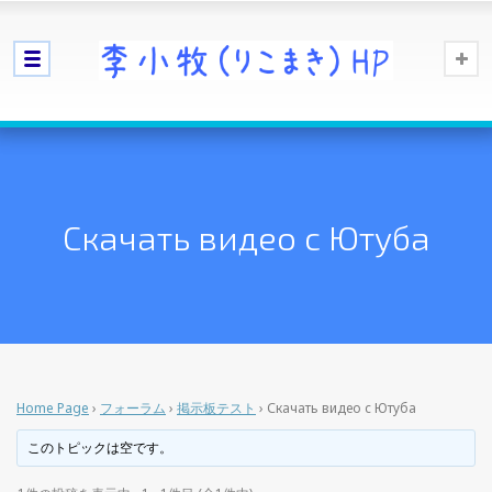
Скачать видео с Ютуба
Home Page
›
フォーラム
›
掲示板テスト
›
Скачать видео с Ютуба
このトピックは空です。