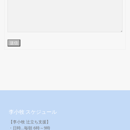
送信
李小牧 スケジュール
【李小牧 辻立ち支援】
・日時…毎朝 6時～9時