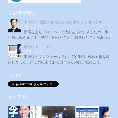
☆最新情報☆
李小牧 新宿区と皆様のために働かせて頂きます！
4月 5, 2019
新宿をよりグローバルで活力ある街にするため、李
小牧は働きます！ 是非、困ったこと、相談したことがあれ...
李小牧 PROFILE
4月 5, 2019
李小牧のプロフィールです。2015年に日本国籍を取
得しました。第二の祖国である日本のために、役に立て...
Twitter
ギャラリー