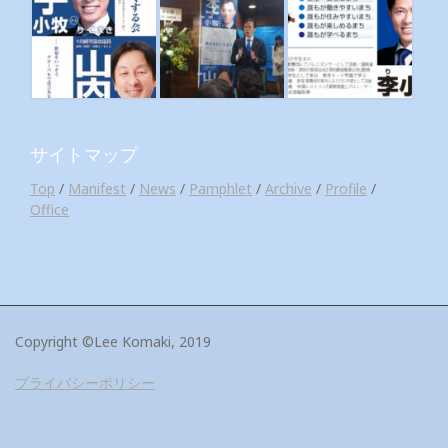
サイトマップ
Top
/
Manifest
/
News
/
Pamphlet
/
Archive
/
Profile
/
Office
Copyright ©Lee Komaki, 2019
プライバシーポリシー