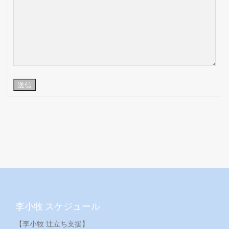
送信
李小牧 スケジュール
【李小牧 辻立ち支援】