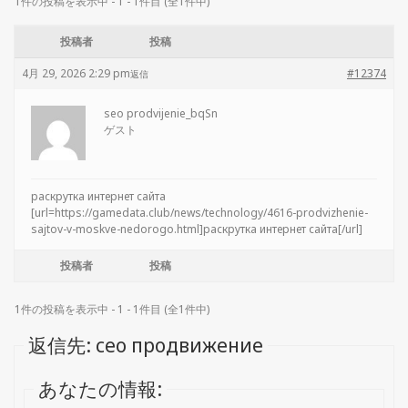
1件の投稿を表示中 - 1 - 1件目 (全1件中)
投稿者
投稿
4月 29, 2026 2:29 pm
#12374
返信
seo prodvijenie_bqSn
ゲスト
раскрутка интернет сайта
[url=https://gamedata.club/news/technology/4616-prodvizhenie-
sajtov-v-moskve-nedorogo.html]раскрутка интернет сайта[/url]
投稿者
投稿
1件の投稿を表示中 - 1 - 1件目 (全1件中)
返信先: сео продвижение
あなたの情報: