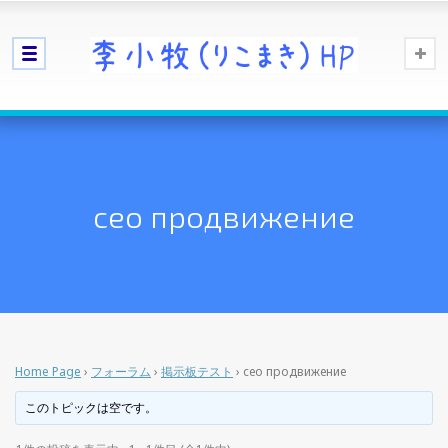
сео продвижение
Home Page
›
フォーラム
›
掲示板テスト
›
сео продвижение
このトピックは空です。