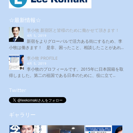
☆最新情報☆
李小牧 新宿区と皆様のために働かせて頂きます！
4月 5, 2019
新宿をよりグローバルで活力ある街にするため、李
小牧は働きます！ 是非、困ったこと、相談したことがあれ...
李小牧 PROFILE
4月 5, 2019
李小牧のプロフィールです。2015年に日本国籍を取
得しました。第二の祖国である日本のために、役に立て...
Twitter
ギャラリー