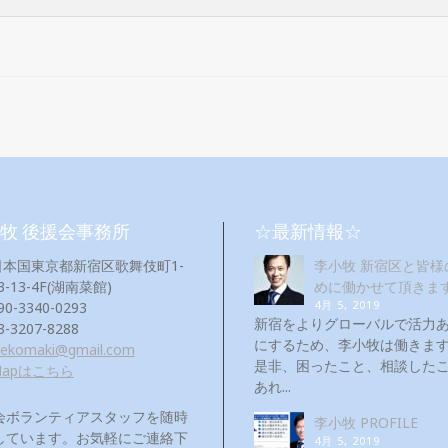
牧 後援会事務所
☆最新情報☆
日本国東京都新宿区歌舞伎町1-
李小牧 新宿区と皆様
3-13-4F(湖南菜館)
めに働かせて頂きま
4月 5, 2019
90-3340-0293
新宿をよりグローバルで活力
3-3207-8288
にするため、李小牧は働き
eekomaki@gmail.com
是非、困ったこと、相談した
Mapはこちら
あれ...
会ボランティアスタッフを随時
李小牧 PROFILE
しています。お気軽にご連絡下
4月 5, 2019