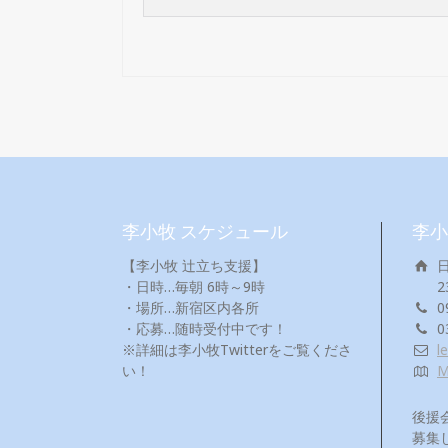
李小牧 スケジュール
李小
【李小牧 辻立ち支援】
・日時…毎朝 6時～9時
2
・場所…新宿区内各所
0
・応募…随時受付中です！
0
※詳細は李小牧Twitterをご覧くださ
l
い！
後援
募集