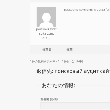
раскрутка компании москва [url=
poiskovii aydit
saita_zvmt
ゲスト
投稿者
投稿
1件の投稿を表示中 - 1 - 1件目 (全1件中)
返信先: поисковый аудит сай
あなたの情報:
お名前 (必須)