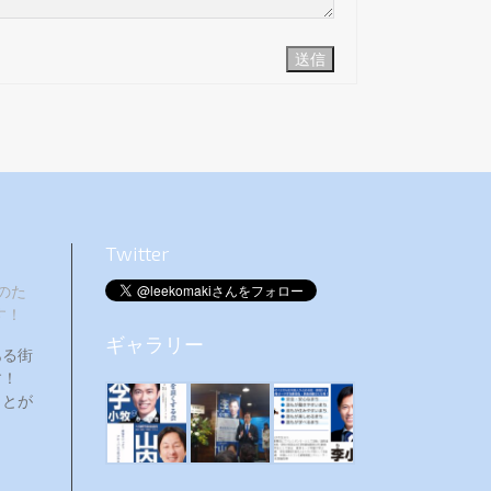
送信
Twitter
のた
す！
ギャラリー
ある街
ます！
ことが