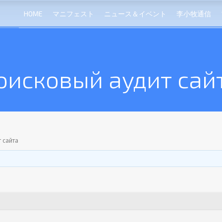
HOME
マニフェスト
ニュース＆イベント
李小牧通信
оисковый аудит сай
 сайта