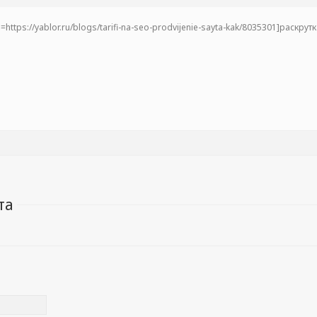
https://yablor.ru/blogs/tarifi-na-seo-prodvijenie-sayta-kak/8035301]раскрут
та