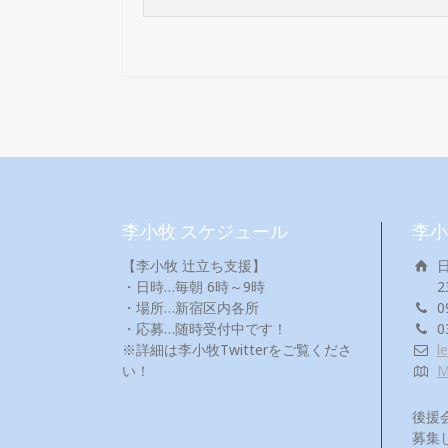
李小牧 スケジュール
李小
【李小牧 辻立ち支援】
・日時…毎朝 6時～9時
2
・場所…新宿区内各所
0
・応募…随時受付中です！
0
※詳細は李小牧Twitterをご覧くださ
l
い！
後援
募集