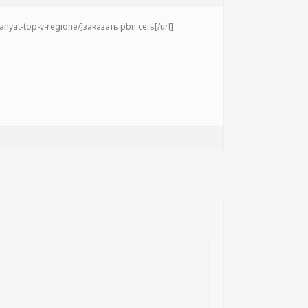
nyat-top-v-regione/]заказать pbn сеть[/url]