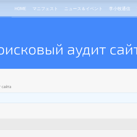
HOME
マニフェスト
ニュース＆イベント
李小牧通信
оисковый аудит сай
 сайта