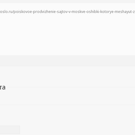
proslo.ru/poiskovoe-prodvizhenie-sajtov-v-moskve-oshibki-kotorye-meshayut-za
та