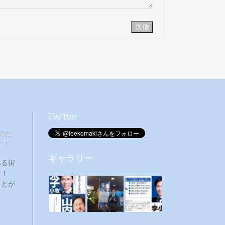
送信
Twitter
のた
す！
ギャラリー
ある街
ます！
ことが