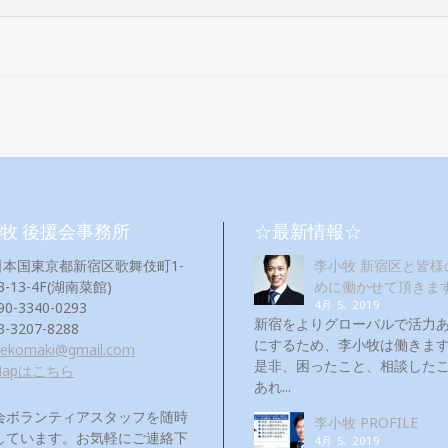
牧 後援会事務所
☆最新情報☆
日本国東京都新宿区歌舞伎町1-
李小牧 新宿区と皆様
3-13-4F(湖南菜館)
めに働かせて頂きま
4月 5, 2019
90-3340-0293
新宿をよりグローバルで活力
3-3207-8288
にするため、李小牧は働き
eekomaki@gmail.com
是非、困ったこと、相談した
Mapはこちら
あれ...
会ボランティアスタッフを随時
李小牧 PROFILE
しています。お気軽にご連絡下
4月 5, 2019