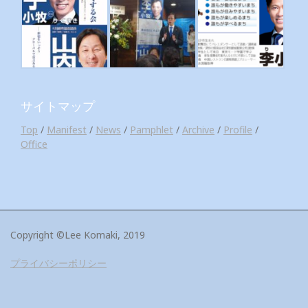
サイトマップ
Top
/
Manifest
/
News
/
Pamphlet
/
Archive
/
Profile
/
Office
Copyright ©Lee Komaki, 2019
プライバシーポリシー