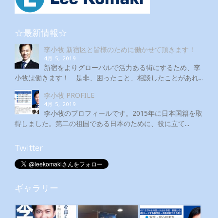
☆最新情報☆
李小牧 新宿区と皆様のために働かせて頂きます！
4月 5, 2019
新宿をよりグローバルで活力ある街にするため、李
小牧は働きます！ 是非、困ったこと、相談したことがあれ...
李小牧 PROFILE
4月 5, 2019
李小牧のプロフィールです。2015年に日本国籍を取
得しました。第二の祖国である日本のために、役に立て...
Twitter
ギャラリー