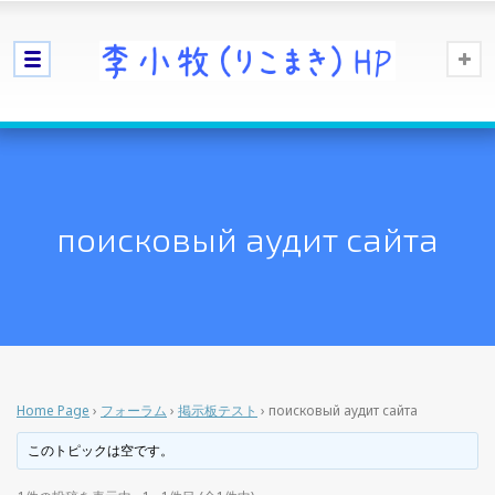
поисковый аудит сайта
Home Page
›
フォーラム
›
掲示板テスト
›
поисковый аудит сайта
このトピックは空です。