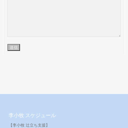
送信
李小牧 スケジュール
【李小牧 辻立ち支援】