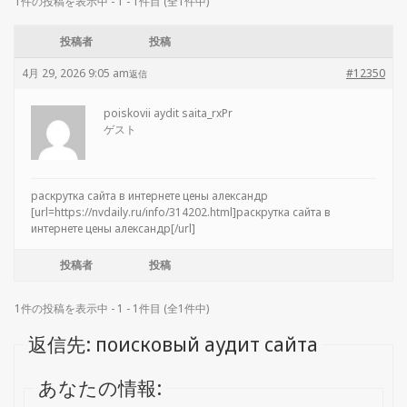
1件の投稿を表示中 - 1 - 1件目 (全1件中)
投稿者
投稿
4月 29, 2026 9:05 am
#12350
返信
poiskovii aydit saita_rxPr
ゲスト
раскрутка сайта в интернете цены александр
[url=https://nvdaily.ru/info/314202.html]раскрутка сайта в
интернете цены александр[/url]
投稿者
投稿
1件の投稿を表示中 - 1 - 1件目 (全1件中)
返信先: поисковый аудит сайта
あなたの情報: