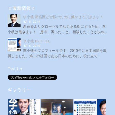
☆最新情報☆
李小牧 新宿区と皆様のために働かせて頂きます！
4月 5, 2019
新宿をよりグローバルで活力ある街にするため、李
小牧は働きます！ 是非、困ったこと、相談したことがあれ...
李小牧 PROFILE
4月 5, 2019
李小牧のプロフィールです。2015年に日本国籍を取
得しました。第二の祖国である日本のために、役に立て...
Twitter
ギャラリー