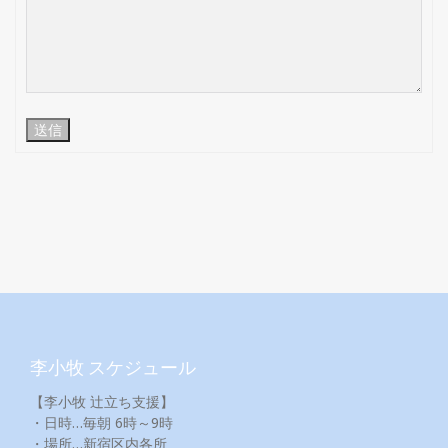
送信
李小牧 スケジュール
【李小牧 辻立ち支援】
・日時…毎朝 6時～9時
・場所…新宿区内各所