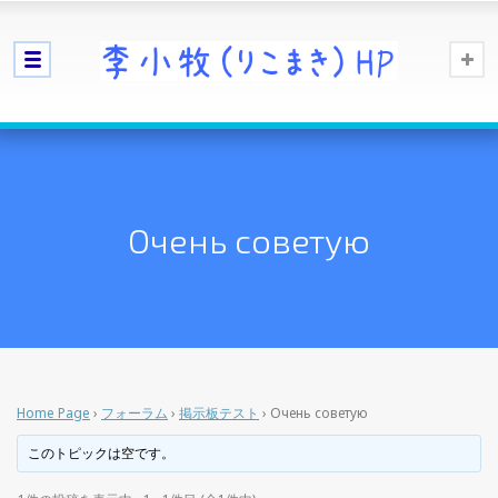
Очень советую
Home Page
›
フォーラム
›
掲示板テスト
›
Очень советую
このトピックは空です。