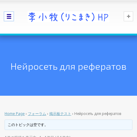
Нейросеть для рефератов
Home Page
›
フォーラム
›
掲示板テスト
›
Нейросеть для рефератов
このトピックは空です。