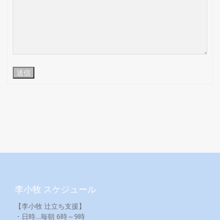
送信
李小牧 スケジュール
【李小牧 辻立ち支援】
・日時…毎朝 6時～9時