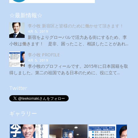
☆最新情報☆
李小牧 新宿区と皆様のために働かせて頂きます！
4月 5, 2019
新宿をよりグローバルで活力ある街にするため、李
小牧は働きます！ 是非、困ったこと、相談したことがあれ...
李小牧 PROFILE
4月 5, 2019
李小牧のプロフィールです。2015年に日本国籍を取
得しました。第二の祖国である日本のために、役に立て...
Twitter
ギャラリー