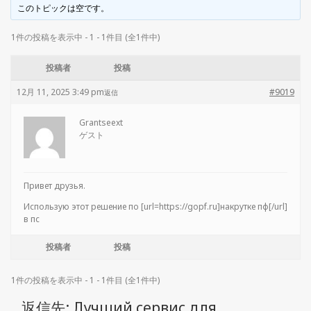
このトピックは空です。
1件の投稿を表示中 - 1 - 1件目 (全1件中)
投稿者
投稿
12月 11, 2025 3:49 pm
#9019
返信
Grantseext
ゲスト
Привет друзья.
Использую этот решение по [url=https://gopf.ru]накрутке пф[/url]
в пс
投稿者
投稿
1件の投稿を表示中 - 1 - 1件目 (全1件中)
返信先: Лучший сервис для