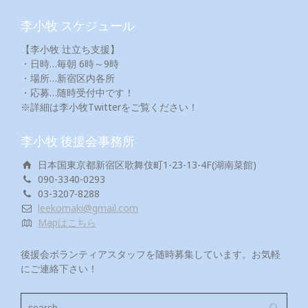
李小牧 スケジュール
【李小牧 辻立ち支援】
・日時…毎朝 6時～9時
・場所…新宿区内各所
・応募…随時受付中です！
※詳細は李小牧Twitterをご覧ください！
李小牧 後援会事務所
日本国東京都新宿区歌舞伎町1-23-13-4F(湖南菜館)
090-3340-0293
03-3207-8288
leekomaki@gmail.com
Mapはこちら
後援会ボランティアスタッフを随時募集しています。お気軽
にご連絡下さい！