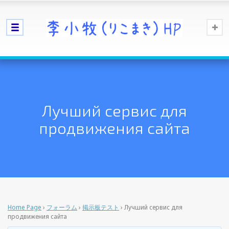
Лучший сервис для
продвижения сайта
Home Page
›
フォーラム
›
掲示板テスト
›
Лучший сервис для
продвижения сайта