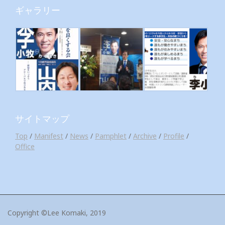
ギャラリー
サイトマップ
Top
/
Manifest
/
News
/
Pamphlet
/
Archive
/
Profile
/
Office
Copyright ©Lee Komaki, 2019