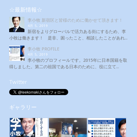
☆最新情報☆
李小牧 新宿区と皆様のために働かせて頂きます！
4月 5, 2019
新宿をよりグローバルで活力ある街にするため、李
小牧は働きます！ 是非、困ったこと、相談したことがあれ...
李小牧 PROFILE
4月 5, 2019
李小牧のプロフィールです。2015年に日本国籍を取
得しました。第二の祖国である日本のために、役に立て...
Twitter
ギャラリー