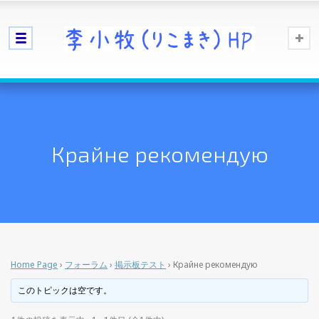
Крайне рекомендую
Home Page
›
フォーラム
›
掲示板テスト
›
Крайне рекомендую
このトピックは空です。