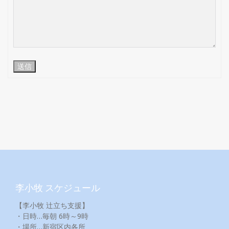
送信
李小牧 スケジュール
【李小牧 辻立ち支援】
・日時…毎朝 6時～9時
・場所…新宿区内各所