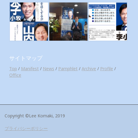
サイトマップ
Top
/
Manifest
/
News
/
Pamphlet
/
Archive
/
Profile
/
Office
Copyright ©Lee Komaki, 2019
プライバシーポリシー