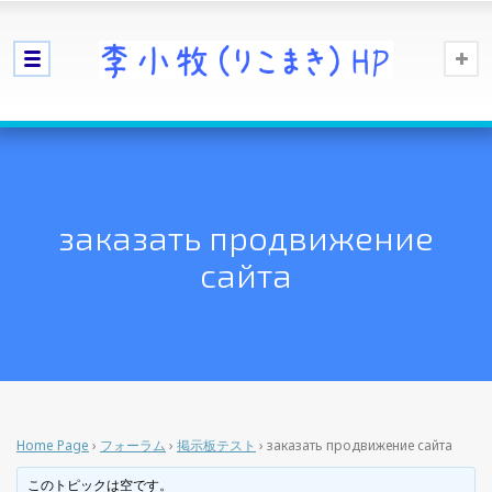
заказать продвижение
сайта
Home Page
›
フォーラム
›
掲示板テスト
›
заказать продвижение сайта
このトピックは空です。