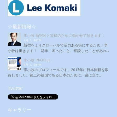
☆最新情報☆
李小牧 新宿区と皆様のために働かせて頂きます！
4月 5, 2019
新宿をよりグローバルで活力ある街にするため、李
小牧は働きます！ 是非、困ったこと、相談したことがあれ...
李小牧 PROFILE
4月 5, 2019
李小牧のプロフィールです。2015年に日本国籍を取
得しました。第二の祖国である日本のために、役に立て...
Twitter
ギャラリー