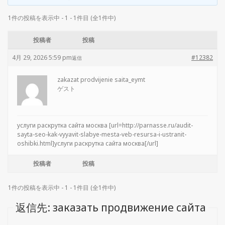
1件の投稿を表示中 - 1 - 1件目 (全1件中)
投稿者
投稿
4月 29, 2026 5:59 pm
#12382
返信
zakazat prodvijenie saita_eymt
ゲスト
услуги раскрутка сайта москва [url=http://parnasse.ru/audit-
sayta-seo-kak-vyyavit-slabye-mesta-veb-resursa-i-ustranit-
oshibki.html]услуги раскрутка сайта москва[/url]
投稿者
投稿
1件の投稿を表示中 - 1 - 1件目 (全1件中)
返信先: заказать продвижение сайта