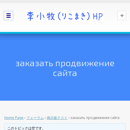
заказать продвижение
сайта
Home Page
›
フォーラム
›
掲示板テスト
›
заказать продвижение сайта
このトピックは空です。