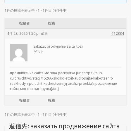
1件の投稿を表示中 - 1 - 1件目 (全1件中)
投稿者
投稿
4月 28, 2026 1:56 pm
#12334
返信
zakazat prodvijenie saita_tosi
ゲスト
продвижение сайта москва раскрутка [url=https://sub-
cult.ru/chtivo/statji/15266-skolko-stoit-audit-sajta-kak-otsenit-
raskhody-i-poluchit-kachestvennyj-analiz-proekta]продвижение
сайта москва раскрутка[/url]
投稿者
投稿
1件の投稿を表示中 - 1 - 1件目 (全1件中)
返信先: заказать продвижение сайта