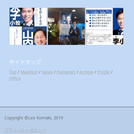
サイトマップ
Top
/
Manifest
/
News
/
Pamphlet
/
Archive
/
Profile
/
Office
Copyright ©Lee Komaki, 2019
プライバシーポリシー