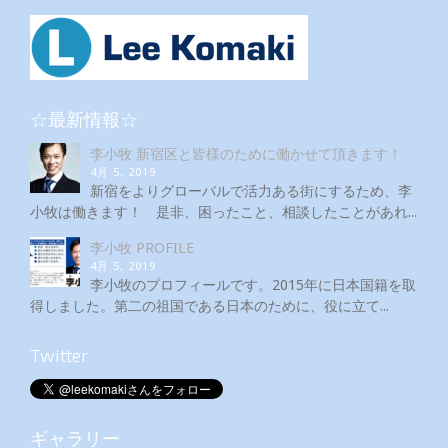
☆最新情報☆
李小牧 新宿区と皆様のために働かせて頂きます！
4月 5, 2019
新宿をよりグローバルで活力ある街にするため、李
小牧は働きます！ 是非、困ったこと、相談したことがあれ...
李小牧 PROFILE
4月 5, 2019
李小牧のプロフィールです。2015年に日本国籍を取
得しました。第二の祖国である日本のために、役に立て...
Twitter
ギャラリー