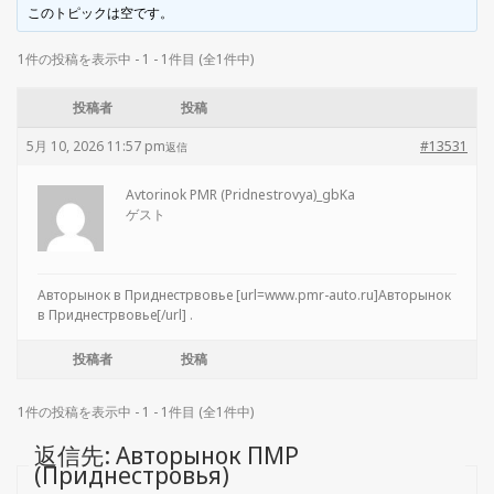
このトピックは空です。
1件の投稿を表示中 - 1 - 1件目 (全1件中)
投稿者
投稿
5月 10, 2026 11:57 pm
#13531
返信
Avtorinok PMR (Pridnestrovya)_gbKa
ゲスト
Авторынок в Приднестрвовье [url=www.pmr-auto.ru]Авторынок
в Приднестрвовье[/url] .
投稿者
投稿
1件の投稿を表示中 - 1 - 1件目 (全1件中)
返信先: Авторынок ПМР
(Приднестровья)