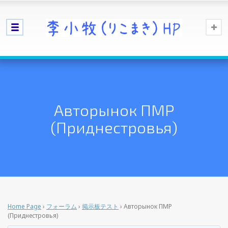
Авторынок ПМР
(Приднестровья)
Home Page
›
フォーラム
›
掲示板テスト
›
Авторынок ПМР
(Приднестровья)