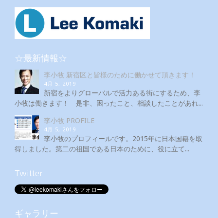
☆最新情報☆
李小牧 新宿区と皆様のために働かせて頂きます！
4月 5, 2019
新宿をよりグローバルで活力ある街にするため、李
小牧は働きます！ 是非、困ったこと、相談したことがあれ...
李小牧 PROFILE
4月 5, 2019
李小牧のプロフィールです。2015年に日本国籍を取
得しました。第二の祖国である日本のために、役に立て...
Twitter
ギャラリー