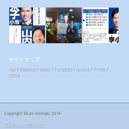
サイトマップ
Top
/
Manifest
/
News
/
Pamphlet
/
Archive
/
Profile
/
Office
Copyright ©Lee Komaki, 2019
プライバシーポリシー