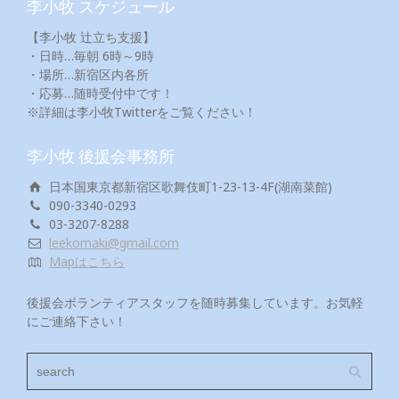
李小牧 スケジュール
【李小牧 辻立ち支援】
・日時…毎朝 6時～9時
・場所…新宿区内各所
・応募…随時受付中です！
※詳細は李小牧Twitterをご覧ください！
李小牧 後援会事務所
日本国東京都新宿区歌舞伎町1-23-13-4F(湖南菜館)
090-3340-0293
03-3207-8288
leekomaki@gmail.com
Mapはこちら
後援会ボランティアスタッフを随時募集しています。お気軽
にご連絡下さい！