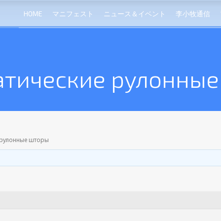
HOME
マニフェスト
ニュース＆イベント
李小牧通信
атические рулонные
 рулонные шторы