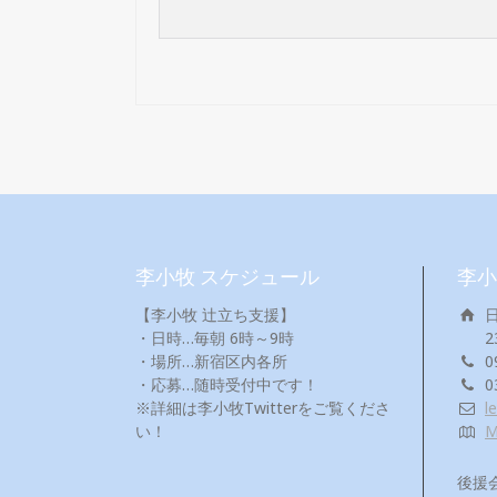
李小牧 スケジュール
李小
【李小牧 辻立ち支援】
・日時…毎朝 6時～9時
2
・場所…新宿区内各所
0
・応募…随時受付中です！
0
※詳細は李小牧Twitterをご覧くださ
l
い！
後援