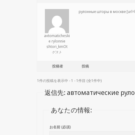
рулонные шторы в москве [url=h
avtomaticheski
e rylonnie
shtori_kmOt
ゲスト
投稿者
投稿
1件の投稿を表示中 - 1 - 1件目 (全1件中)
返信先: автоматические рул
あなたの情報:
お名前 (必須)