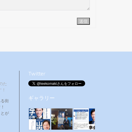
送信
Twitter
のた
す！
ギャラリー
ある街
ます！
ことが