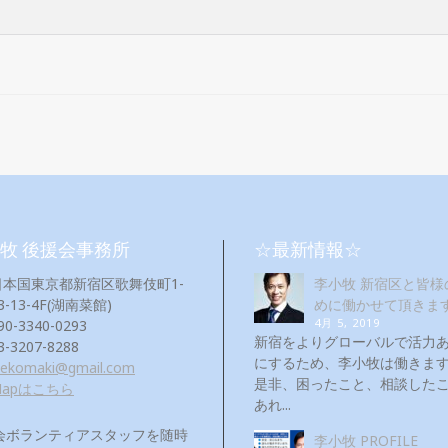
牧 後援会事務所
☆最新情報☆
日本国東京都新宿区歌舞伎町1-
李小牧 新宿区と皆様
3-13-4F(湖南菜館)
めに働かせて頂きま
4月 5, 2019
90-3340-0293
新宿をよりグローバルで活力
3-3207-8288
にするため、李小牧は働き
eekomaki@gmail.com
是非、困ったこと、相談した
Mapはこちら
あれ...
会ボランティアスタッフを随時
李小牧 PROFILE