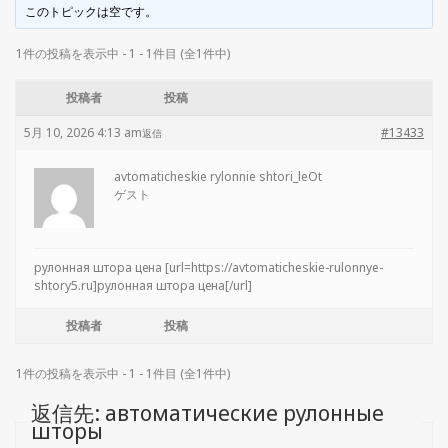
このトピックは空です。
1件の投稿を表示中 - 1 - 1件目 (全1件中)
投稿者
投稿
5月 10, 2026 4:13 am
#13433
返信
avtomaticheskie rylonnie shtori_leOt
ゲスト
рулонная штора цена [url=https://avtomaticheskie-rulonnye-
shtory5.ru]рулонная штора цена[/url]
投稿者
投稿
1件の投稿を表示中 - 1 - 1件目 (全1件中)
返信先: автоматические рулонные
шторы