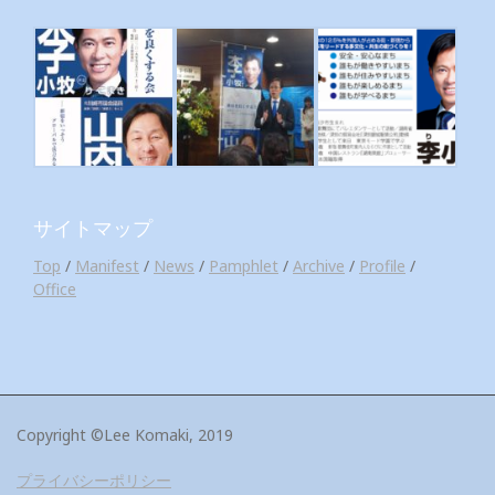
サイトマップ
Top
/
Manifest
/
News
/
Pamphlet
/
Archive
/
Profile
/
Office
Copyright ©Lee Komaki, 2019
プライバシーポリシー