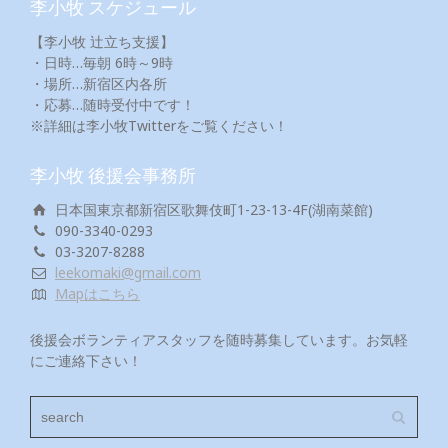
李小牧 スケジュール
【李小牧 辻立ち支援】
・日時…毎朝 6時～9時
・場所…新宿区内各所
・応募…随時受付中です！
※詳細は李小牧Twitterをご覧ください！
李小牧 後援会事務所
日本国東京都新宿区歌舞伎町1-23-13-4F(湖南菜館)
090-3340-0293
03-3207-8288
leekomaki@gmail.com
Mapはこちら
後援会ボランティアスタッフを随時募集しています。お気軽
にご連絡下さい！