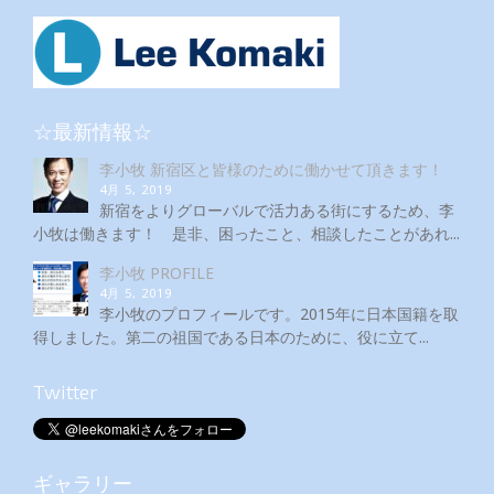
☆最新情報☆
李小牧 新宿区と皆様のために働かせて頂きます！
4月 5, 2019
新宿をよりグローバルで活力ある街にするため、李
小牧は働きます！ 是非、困ったこと、相談したことがあれ...
李小牧 PROFILE
4月 5, 2019
李小牧のプロフィールです。2015年に日本国籍を取
得しました。第二の祖国である日本のために、役に立て...
Twitter
ギャラリー