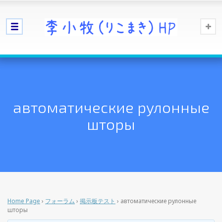
автоматические рулонные
шторы
Home Page
›
フォーラム
›
掲示板テスト
›
автоматические рулонные
шторы