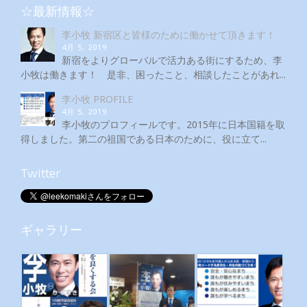
☆最新情報☆
李小牧 新宿区と皆様のために働かせて頂きます！
4月 5, 2019
新宿をよりグローバルで活力ある街にするため、李
小牧は働きます！ 是非、困ったこと、相談したことがあれ...
李小牧 PROFILE
4月 5, 2019
李小牧のプロフィールです。2015年に日本国籍を取
得しました。第二の祖国である日本のために、役に立て...
Twitter
ギャラリー