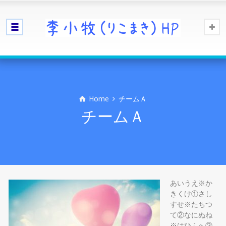
Home
チームＡ
チームＡ
あいうえ※か
きくけ①さし
すせ※たちつ
て②なにぬね
※はひふへ③