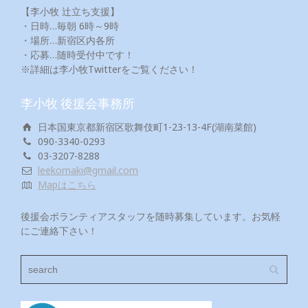
【李小牧 辻立ち支援】
・日時…毎朝 6時～9時
・場所…新宿区内各所
・応募…随時受付中です！
※詳細は李小牧Twitterをご覧ください！
李小牧 後援会事務所
日本国東京都新宿区歌舞伎町1-23-13-4F(湖南菜館)
090-3340-0293
03-3207-8288
leekomaki@gmail.com
Mapはこちら
後援会ボランティアスタッフを随時募集しています。お気軽
にご連絡下さい！