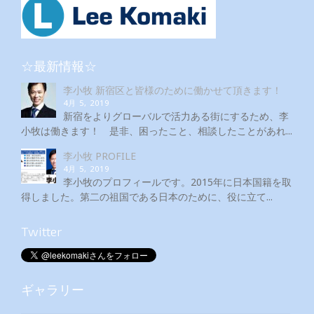
☆最新情報☆
李小牧 新宿区と皆様のために働かせて頂きます！
4月 5, 2019
新宿をよりグローバルで活力ある街にするため、李
小牧は働きます！ 是非、困ったこと、相談したことがあれ...
李小牧 PROFILE
4月 5, 2019
李小牧のプロフィールです。2015年に日本国籍を取
得しました。第二の祖国である日本のために、役に立て...
Twitter
ギャラリー