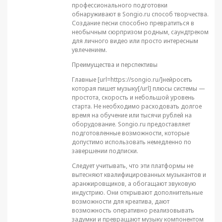
профессионального подготовки
обнаруживают в Songio.ru способ творчества.
Создание песни способно превратиться в
необычным сюрпризом родным, саундтреком
для личного видео или просто интересным
увлечением.
Преимущества и перспективы
Главные [url=https://songio.ru/]нейросеть
которая пишет музыку[/url] плюсы системы —
простота, скорость и небольшой уровень
старта. Не необходимо расходовать долгое
время на обучение или тысячи рублей на
оборудование. Songio.ru предоставляет
подготовленные возможности, которые
допустимо использовать немедленно по
завершении подписки.
Следует учитывать, что эти платформы не
вытесняют квалифицированных музыкантов и
аранжировщиков, а обогащают звуковую
индустрию. Они открывают дополнительные
возможности для креатива, дают
возможность оперативно реализовывать
задумки и превращают музыку компонентом