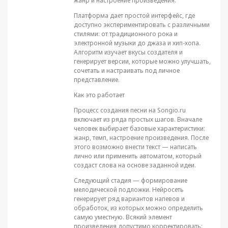
жанр и настроение произведения.
Платформа дает простой интерфейс, где
доступно экспериментировать с различными
стилями: от традиционного рока и
электронной музыки до джаза и хип-хопа.
Алгоритм изучает вкусы создателя и
генерирует версии, которые можно улучшать,
сочетать и настраивать под личное
представление.
Как это работает
Процесс создания песни на Songio.ru
включает из ряда простых шагов. Вначале
человек выбирает базовые характеристики:
жанр, темп, настроение произведения. После
этого возможно внести текст — написать
лично или применить автоматом, который
создаст слова на основе заданной идеи.
Следующий стадия — формирование
мелодической подложки. Нейросеть
генерирует ряд вариантов напевов и
обработок, из которых можно определить
самую уместную. Всякий элемент
произведения допустимо корректировать: