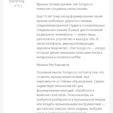
DarrinTog
Музыка своими руками: как Songio.ru
ゲスト
помогает создавать песни онлайн
Еще 10 лет тому назад формирование своей
музыки требовало дорогого техники,
специализированной студии и основательных
специальных знаний. В наши дни положение
радикально изменилась — нужно лишь
располагать устройство и выход в сеть. В
числе платформ, демократизирующих
звуковое творчество, стал Songio.ru — ресурс,
которая делает механизм написания песен в
интересное и понятное хобби.
Музыка без барьеров
Основная мысль Songio.ru состоит в том, что
сочинять музыку может всякий, вне
зависимости от степени образования. Сервис
задействует технологии ИИ для
формирования мелодий, обработок и
включая слов песен. Пользователю не
требуется разбираться в музыкальной теории
или владеть музыкальными инструментами —
достаточно описать свою задумку, выбрать