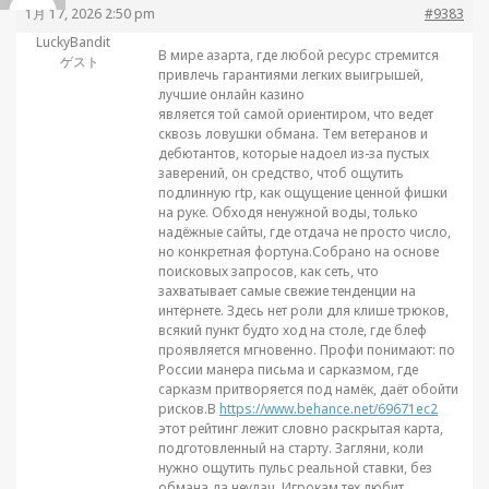
1月 17, 2026 2:50 pm
#9383
LuckyBandit
В мире азарта, где любой ресурс стремится
ゲスト
привлечь гарантиями легких выигрышей,
лучшие онлайн казино
является той самой ориентиром, что ведет
сквозь ловушки обмана. Тем ветеранов и
дебютантов, которые надоел из-за пустых
заверений, он средство, чтоб ощутить
подлинную rtp, как ощущение ценной фишки
на руке. Обходя ненужной воды, только
надёжные сайты, где отдача не просто число,
но конкретная фортуна.Собрано на основе
поисковых запросов, как сеть, что
захватывает самые свежие тенденции на
интернете. Здесь нет роли для клише трюков,
всякий пункт будто ход на столе, где блеф
проявляется мгновенно. Профи понимают: по
России манера письма и сарказмом, где
сарказм притворяется под намёк, даёт обойти
рисков.В
https://www.behance.net/69671ec2
этот рейтинг лежит словно раскрытая карта,
подготовленный на старту. Загляни, коли
нужно ощутить пульс реальной ставки, без
обмана да неудач. Игрокам тех любит